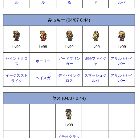
ル
ル
る
ド
ルバ
みっちー
(04/07 0:44)
Lv99
Lv99
Lv99
Lv99
Lv99
セイントクロ
ガードブリン
連続ファイジ
アサルトセイ
ホーリー
ス
ガー
ャ
バー
イージススト
ディバインク
スマッシュジ
アサルトセイ
ヘイスガ
ライク
ロス
ルバ
バー
ヤス
(04/07 0:44)
Lv99
メテオクラッ