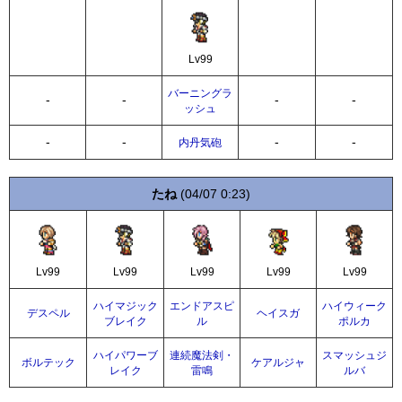
Lv99
バーニングラ
-
-
-
-
ッシュ
-
-
-
-
内丹気砲
たね
(04/07 0:23)
Lv99
Lv99
Lv99
Lv99
Lv99
ハイマジック
エンドアスピ
ハイウィーク
デスペル
ヘイスガ
ブレイク
ル
ポルカ
ハイパワーブ
連続魔法剣・
スマッシュジ
ボルテック
ケアルジャ
レイク
雷鳴
ルバ