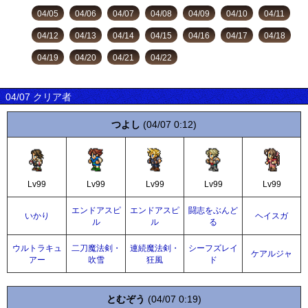
04/05
04/06
04/07
04/08
04/09
04/10
04/11
04/12
04/13
04/14
04/15
04/16
04/17
04/18
04/19
04/20
04/21
04/22
04/07 クリア者
つよし
(04/07 0:12)
Lv99
Lv99
Lv99
Lv99
Lv99
エンドアスピ
エンドアスピ
闘志をぶんど
いかり
ヘイスガ
ル
ル
る
ウルトラキュ
二刀魔法剣・
連続魔法剣・
シーフズレイ
ケアルジャ
アー
吹雪
狂風
ド
とむぞう
(04/07 0:19)