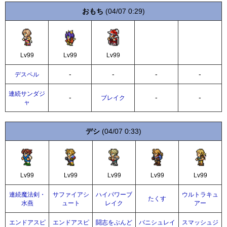
おもち
(04/07 0:29)
Lv99
Lv99
Lv99
-
-
-
-
デスペル
連続サンダジ
-
-
-
ブレイク
ャ
デシ
(04/07 0:33)
Lv99
Lv99
Lv99
Lv99
Lv99
連続魔法剣・
サファイアシ
ハイパワーブ
ウルトラキュ
たくす
水燕
ュート
レイク
アー
エンドアスピ
エンドアスピ
闘志をぶんど
バニシュレイ
スマッシュジ