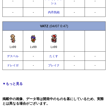
-
-
-
-
シュ
-
-
-
-
内丹気砲
VATZ
(04/07 0:47)
Lv99
Lv99
Lv99
-
-
-
デスペル
たくす
-
-
-
ドレイガ
ブレイク
▼もっと見る
掲載中の画像、データ等は開発中のものを基にしているため、実際
とは異なる場合がございます。