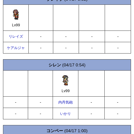
Lv99
-
-
-
-
リレイズ
-
-
-
-
ケアルジャ
シレン
(04/17 0:54)
Lv99
-
-
-
-
内丹気砲
-
-
-
-
いかり
コンペー
(04/17 1:00)