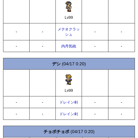
Lv99
メテオクラッ
-
-
-
-
シュ
-
-
-
-
内丹気砲
デシ
(04/17 0:20)
Lv99
-
-
-
-
ドレイン剣
-
-
-
-
ドレイン剣
チョポチョポ
(04/17 0:20)