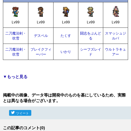
Lv99
Lv99
Lv99
Lv99
Lv99
二刀魔法剣・
闘志をぶんど
スマッシュジ
デスペル
たくす
吹雪
る
ルバ
二刀魔法剣・
ブレイクフィ
シーフズレイ
ウルトラキュ
いかり
吹雪
ーバー
ド
アー
▼もっと見る
掲載中の画像、データ等は開発中のものを基にしているため、実際
とは異なる場合がございます。
ツイート
この記事のコメント(0)