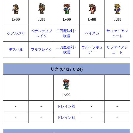
Lv99
Lv99
Lv99
Lv99
Lv99
ペナルティブ
二刀魔法剣・
サファイアシ
ケアルジャ
ヘイスガ
レイク
吹雪
ュート
二刀魔法剣・
ウルトラキュ
サファイアシ
デスペル
フルブレイク
吹雪
アー
ュート
リク
(04/17 0:24)
Lv99
-
-
-
-
ドレイン剣
-
-
-
-
ドレイン剣