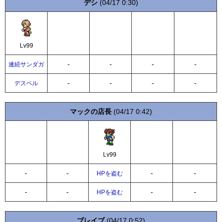
デシ
(04/17 0:30)
Lv99
-
-
-
-
連続サンダガ
-
-
-
-
デスペル
マックの店長
(04/17 0:42)
Lv99
-
-
-
-
HPを盗む
-
-
-
-
HPを盗む
ブレイブ
(04/17 0:52)