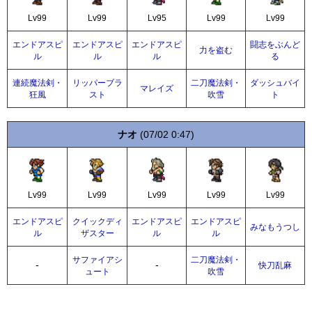
Lv99
Lv99
Lv95
Lv99
Lv99
エンドアスピ
エンドアスピ
エンドアスピ
闘志をぶんど
力を盗む
ル
ル
ル
る
連続魔法剣・
リッパーブラ
二刀魔法剣・
ダッシュバイ
マレイズ
狂風
スト
吹雪
ト
ナオ
(07/02 0:47)
Lv99
Lv99
Lv99
Lv99
Lv99
エンドアスピ
クイックディ
エンドアスピ
エンドアスピ
みなもうつし
ル
ザスター
ル
ル
サファイアシ
二刀魔法剣・
-
-
快刀乱麻
ュート
吹雪