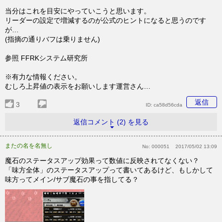
当分はこれを目安にやっていこうと思います。
リーダーの設定で増減するのが公式のヒントになると思うのです
が…
(指摘の通りバフは乗りません)
参照 FFRKシステム研究所
※有力な情報ください。
むしろ上昇値の表示をお願いします運営さん…
返信
3
ID:
ca58d56cda
返信コメント (2) を見る
またの名を名無し
No:
000051
2017/05/02 13:09
魔石のステータスアップ効果って数値に反映されてなくない？
「味方全体」のステータスアップって書いてあるけど、もしかして
味方ってメイン/サブ魔石の事を指してる？