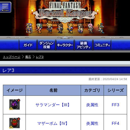
トップページ
魔石
レア3
レア3
最終更新 :
2020/04/24 14:58
イメージ
名前
カテゴリ
シリーズ
サラマンダー【III】
炎属性
FF3
マザーボム【IV】
炎属性
FF4