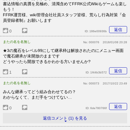
書込情報の真贋を見極め、清濁含めてFFRK公式Wikiもゲームも楽し
もう！
FFRK運営様、wiki管理会社社員スタッフ皆様、荒らし行為対策『会
員登録者制』お願いします
返信
0
ID:
186e00936b
またの名を名無し
No:
000076
2018/01/08 20:28
★3の魔石をレベル99にして継承枠は解放されたのにメニュー画面
で魔石継承が未開放のままです
どうやったら開放できるかわかる方いませんか?
返信
1
ID:
1f44b3b572
またの名を名無し
No:
000073
2017/10/22 23:49
みんな継承ってどう組み合わせてるの？
わからなくて、まだ手をつけてない…
返信
0
ID:
6de780766f
返信コメント (1) を見る