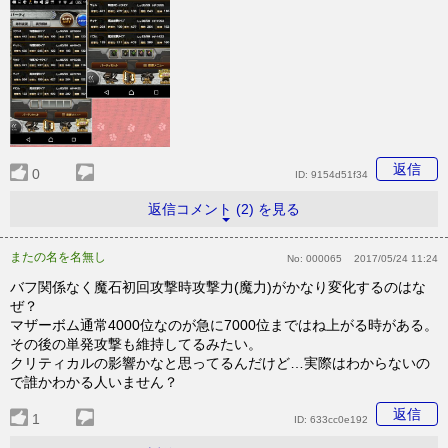
返信
0
ID:
9154d51f34
返信コメント (2) を見る
またの名を名無し
No:
000065
2017/05/24 11:24
バフ関係なく魔石初回攻撃時攻撃力(魔力)がかなり変化するのはな
ぜ？
マザーボム通常4000位なのが急に7000位まではね上がる時がある。
その後の単発攻撃も維持してるみたい。
クリティカルの影響かなと思ってるんだけど…実際はわからないの
で誰かわかる人いません？
返信
1
ID:
633cc0e192