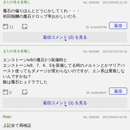
またの名を名無し
No:
000056
2017/05/08 21:15
魔石の偏りほんとどうにかしてくれ・・・
初回報酬の魔石ドロップ率おかしいだろ
返信
11
ID:
dc4e3f4794
返信コメント (2) を見る
またの名を名無し
No:
000068
2017/07/03 00:16
エンストーンlv9の魔石1つ装備時と
エンストーンlv9、7、6、5を装備してる時のメルトンとかマリアバ
ースト使ってもダメージが変わらないのですが、エン系は重複しな
いんですかね？
敵は魔石ヒュドラでした
返信
0
ID:
0e68eff4d7
返信コメント (1) を見る
Bagu
No:
000039
2017/04/16 02:50
上記全て再検証