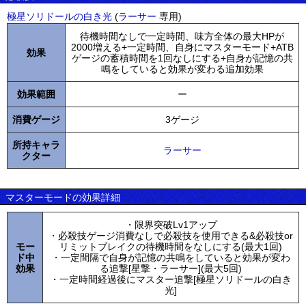
極星ソリドールの白き光
(
ラーサー
専用)
待機時間なしで一定時間、味方全体の最大HPが
2000増える+一定時間、自身にマスターモード+ATB
効果
ゲージの蓄積時間を1回なしにする+自身が記憶の共
鳴をしていると効果が変わる追加効果
効果範囲
ー
消費ゲージ
3ゲージ
所持キャラ
ラーサー
クター
マスターモードの効果詳細
・限界突破Lv1アップ
・必殺技ゲージ消費なしで必殺技を使用できる&必殺技or
モー
リミットブレイクの待機時間をなしにする(最大1回)
ド中
・一定間隔で自身が記憶の共鳴をしていると効果が変わ
効果
る追撃[星撃・ラーサー](最大5回)
・一定時間経過後にマスター追撃[極星ソリドールの白き
光]