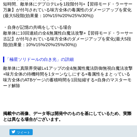
短時間、敵単体にデプロテLvを1段階付与+【習得モード・ラーサー
万象】が付与されている味方全体の毒属性のダメージアップを変化
(最大5段階(効果量：10%/15%/20%/25%/30%))
・自身が記憶の共鳴をしている場合
敵単体に10回連続の全&無属性白魔法攻撃+【習得モード・ラーサー
古記】が付与されている味方全体のダメージアップを変化(最大5段
階(効果量：10%/15%/20%/25%/30%))
「極星ソリドールの白き光」の詳細
敵単体に真限界突破Lv1アップの全&無属性魔法防御無視白魔法攻撃
+味方全体の待機時間を1ターンなしにする+毒属性をまとっている
味方全体のATBゲージの蓄積時間を1回短縮する+自身のマスターモ
ード解除
掲載中の画像、データ等は開発中のものを基にしているため、実際
とは異なる場合がございます。
ツイート