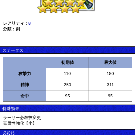
レアリティ：
8
分類：剣
ステータス
初期値
最大値
攻撃力
110
180
精神
250
311
命中
95
95
特殊効果
ラーサー必殺技変更
毒属性強化【小】
必殺技