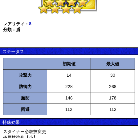
レアリティ：
8
分類：盾
ステータス
初期値
最大値
攻撃力
14
30
防御力
228
268
魔防
146
178
回避
112
112
特殊効果
スタイナー必殺技変更
炎属性強化【小】