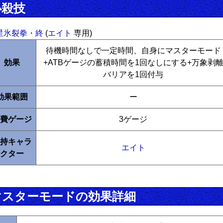
必殺技
星氷裂拳・終
(
エイト
専用)
待機時間なしで一定時間、自身にマスターモード
効果
+ATBゲージの蓄積時間を1回なしにする+万象剥
バリアを1回付与
効果範囲
ー
費ゲージ
3ゲージ
持キャラ
エイト
クター
マスターモードの効果詳細