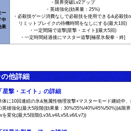
・限界突破Lv2アップ
・英雄強化(効果量：25%)
モー
・必殺技ゲージ消費なしで必殺技を使用できる&必殺技o
ド中
リミットブレイクの待機時間をなしにする(最大1回)
効果
・一定間隔で追撃[星撃・エイト](最大5回)
・一定時間経過後にマスター追撃[極星氷裂拳・終]
その他詳細
「星撃・エイト」の詳細
単体に10回連続の氷&無属性物理攻撃+マスターモード継続中、
英雄強化(最大5段階(効果量：30%/35%/40%/45%/50%))&限
vを変化(最大5段階(Lv3/Lv4/Lv5/Lv6/Lv7))