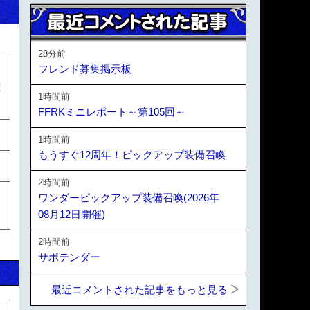
28分前
フレンド募集掲示板
離
1時間前
FFRKミニレポート～第105回～
1時間前
もうすぐ12周年！ピックアップ装備召喚
2時間前
ワンダーピックアップ装備召喚(2026年
08月12日開催)
2時間前
サボテンダー
最近コメントされた記事をもっと見る