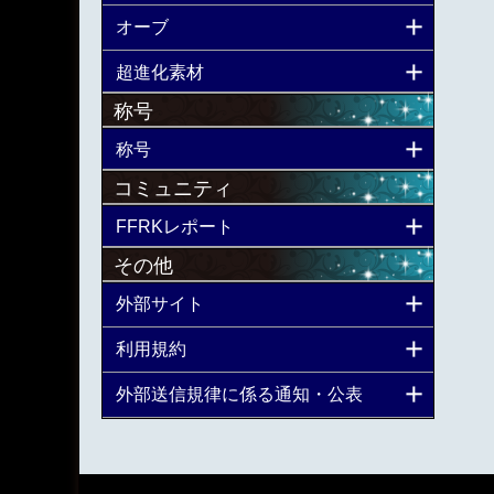
オーブ
超進化素材
称号
称号
コミュニティ
FFRKレポート
その他
外部サイト
利用規約
外部送信規律に係る通知・公表