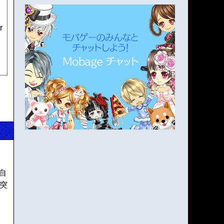
r
自
界突