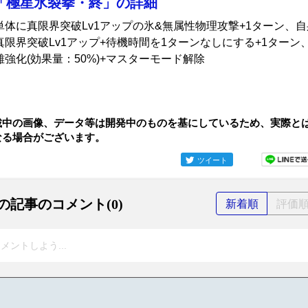
「極星氷裂拳・終」の詳細
単体に真限界突破Lv1アップの氷&無属性物理攻撃+1ターン、自
真限界突破Lv1アップ+待機時間を1ターンなしにする+1ターン
雄強化(効果量：50%)+マスターモード解除
載中の画像、データ等は開発中のものを基にしているため、実際と
なる場合がございます。
ツイート
の記事のコメント(0)
新着順
評価
メントしよう...