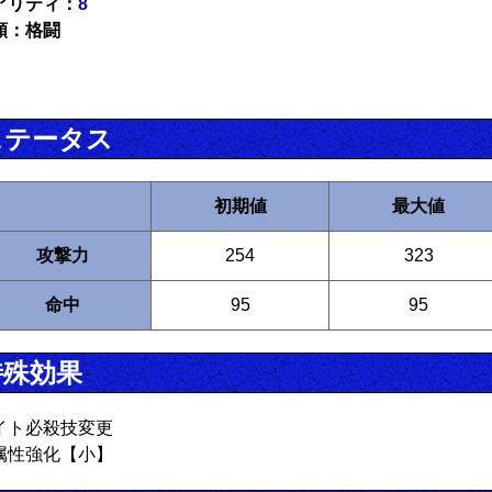
アリティ：
8
類：格闘
ステータス
初期値
最大値
攻撃力
254
323
命中
95
95
特殊効果
イト必殺技変更
属性強化【小】