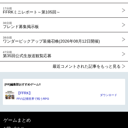
17分前
FFRKミニレポート～第105回～
36分前
フレンド募集掲示板
38分前
ワンダーピックアップ装備召喚(2026年08月12日開催)
47分前
第35回公式生放送観覧応募
最近コメントされた記事をもっと見る
[PR]編集部おすすめゲーム!!
【FFRK】
ダウンロード
FFの記憶世界で戦うRPG
ゲームまとめ