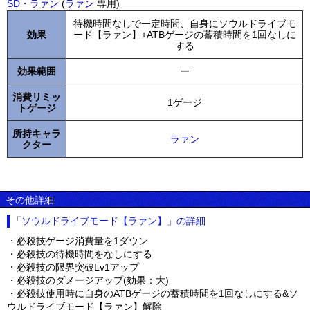
SD・ラァン
(
ラァン
専用)
待機時間なしで一定時間、自身にソウルドライブモ
効果
ード【ラァン】+ATBゲージの蓄積時間を1回なしに
する
効果範囲
ー
消費リミッ
1ゲージ
トゲージ
所持キャラ
ラァン
クター
その他詳細
「ソウルドライブモード【ラァン】」の詳細
・必殺技ゲージ消費量を1ダウン
・必殺技の待機時間をなしにする
・必殺技の限界突破Lv1アップ
・必殺技のダメージアップ(効果：大)
・必殺技使用時に自身のATBゲージの蓄積時間を1回なしにする&ソ
ウルドライブモード【ラァン】解除