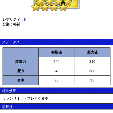
レアリティ：
8
分類：格闘
ステータス
初期値
最大値
攻撃力
244
310
魔力
242
308
命中
95
95
特殊効果
ラァンリミットブレイク変更
必殺技