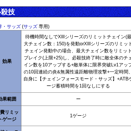
必殺技
絆・サッズ
(
サッズ
専用)
待機時間なしでXIIIシリーズのリミットチェイン(
大チェイン数：150)を発動orXIIIシリーズのリミッ
チェイン発動中の場合、最大チェイン数をリミッ
ブレイク(上限+25)し、必殺技終了時に敵全体のチ
効果
イン数を10アップする+敵単体に限界突破Lv1アッ
の10回連続の炎&無属性遠距離物理攻撃+一定時間
自身に【チェインフォースモード・サッズ】+ATB
ージ蓄積時間を1回なしにする
効果範囲
ー
費リミッ
1ゲージ
トゲージ