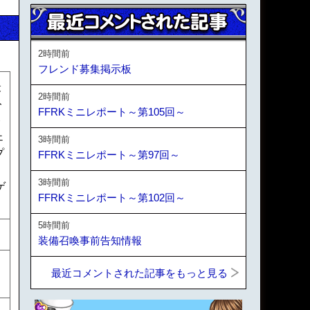
2時間前
フレンド募集掲示板
最
2時間前
ト
FFRKミニレポート～第105回～
ト
ェ
3時間前
プ
FFRKミニレポート～第97回～
、
3時間前
ゲ
FFRKミニレポート～第102回～
5時間前
装備召喚事前告知情報
最近コメントされた記事をもっと見る