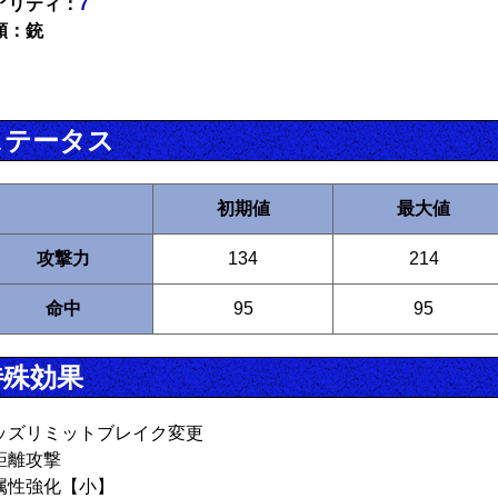
アリティ：
7
類：銃
ステータス
初期値
最大値
攻撃力
134
214
命中
95
95
特殊効果
ッズリミットブレイク変更
距離攻撃
属性強化【小】