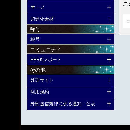
こ
オーブ
超進化素材
コ
称号
称号
コミュニティ
FFRKレポート
その他
外部サイト
利用規約
外部送信規律に係る通知・公表