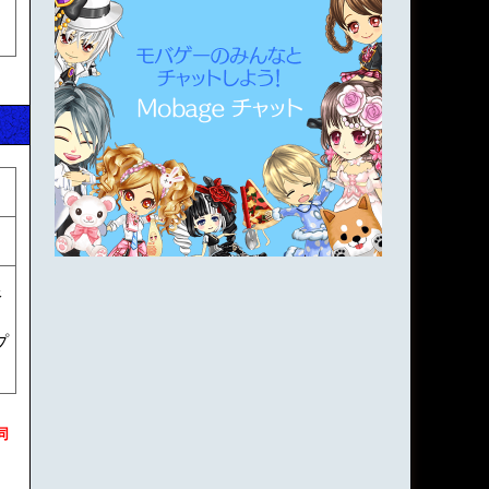
限
プ
同