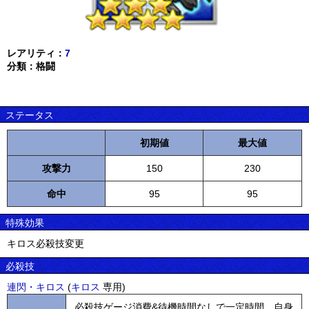
レアリティ：
7
分類：格闘
ステータス
初期値
最大値
攻撃力
150
230
命中
95
95
特殊効果
キロス必殺技変更
必殺技
連閃・キロス
(
キロス
専用)
必殺技ゲージ消費&待機時間なしで一定時間、自身