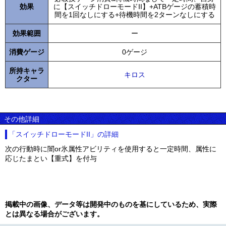
効果
に【スイッチドローモードII】+ATBゲージの蓄積時
間を1回なしにする+待機時間を2ターンなしにする
効果範囲
ー
消費ゲージ
0ゲージ
所持キャラ
キロス
クター
その他詳細
「スイッチドローモードII」の詳細
次の行動時に闇or氷属性アビリティを使用すると一定時間、属性に
応じたまとい【重式】を付与
掲載中の画像、データ等は開発中のものを基にしているため、実際
とは異なる場合がございます。