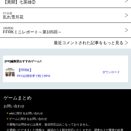
【異聞】七英雄②
57分前
乱れ雪月花
2時間前
FFRKミニレポート～第105回～
最近コメントされた記事をもっと見る
[PR]編集部おすすめゲーム!!
【FFRK】
ダウンロード
FFの記憶世界で戦うRPG
ゲームまとめ
お問い合わせ
wikiに関するお問い合わせ
ゲームに関するお問い合わせ
※通報のお問合せには基本、返信対応はおこなっておりません。
※通報いただきました情報は、確認のうえ順次対応いたしますが、調査および審査の結果、