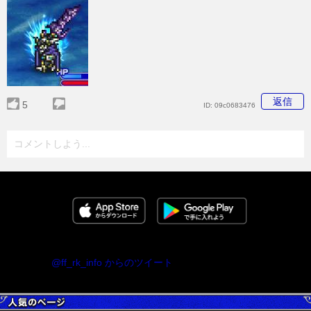
返信
5
ID:
09c0683476
コメントしよう...
@ff_rk_info からのツイート