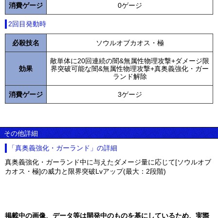
消費ゲージ
0ゲージ
2回目発動時
必殺技名
ソウルオブカオス・極
敵単体に20回連続の闇&無属性物理攻撃+ダメージ限
効果
界突破可能な闇&無属性物理攻撃+真奥義強化・ガー
ランド解除
消費ゲージ
3ゲージ
その他詳細
「真奥義強化・ガーランド」の詳細
真奥義強化・ガーランド中に与えたダメージ量に応じて[ソウルオブ
カオス・極]の威力と限界突破Lvアップ(最大：2段階)
掲載中の画像、データ等は開発中のものを基にしているため、実際