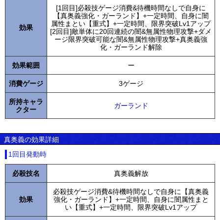
[1回目]必殺技ゲージ消費&待機時間なしで自身に
【真奥義強化・ガーランド】+一定時間、自身に闇
属性まとい【重式】+一定時間、限界突破Lv1アップ
効果
[2回目]敵単体に20回連続の闇&無属性物理攻撃+ダメ
ージ限界突破可能な闇&無属性物理攻撃+真奥義強
化・ガーランド解除
効果範囲
ー
消費ゲージ
3ゲージ
所持キャラ
ガーランド
クター
真奥義の効果詳細
1回目発動時
必殺技名
真奥義解放
必殺技ゲージ消費&待機時間なしで自身に【真奥義
効果
強化・ガーランド】+一定時間、自身に闇属性まと
い【重式】+一定時間、限界突破Lv1アップ