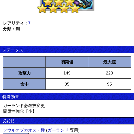
レアリティ：
7
分類：剣
ステータス
初期値
最大値
攻撃力
149
229
命中
95
95
特殊効果
ガーランド必殺技変更
闇属性強化【小】
必殺技
ソウルオブカオス・極
(
ガーランド
専用)