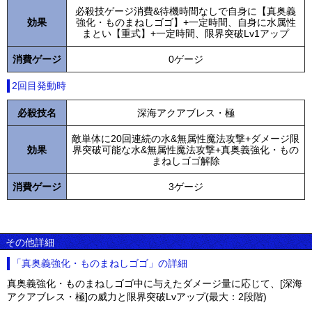
必殺技ゲージ消費&待機時間なしで自身に【真奥義
効果
強化・ものまねしゴゴ】+一定時間、自身に水属性
まとい【重式】+一定時間、限界突破Lv1アップ
消費ゲージ
0ゲージ
2回目発動時
必殺技名
深海アクアブレス・極
敵単体に20回連続の水&無属性魔法攻撃+ダメージ限
効果
界突破可能な水&無属性魔法攻撃+真奥義強化・もの
まねしゴゴ解除
消費ゲージ
3ゲージ
その他詳細
「真奥義強化・ものまねしゴゴ」の詳細
真奥義強化・ものまねしゴゴ中に与えたダメージ量に応じて、[深海
アクアブレス・極]の威力と限界突破Lvアップ(最大：2段階)