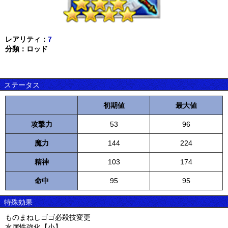
レアリティ：
7
分類：ロッド
ステータス
初期値
最大値
攻撃力
53
96
魔力
144
224
精神
103
174
命中
95
95
特殊効果
ものまねしゴゴ必殺技変更
水属性強化【小】