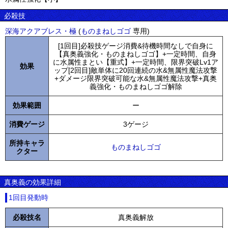
必殺技
深海アクアブレス・極
(
ものまねしゴゴ
専用)
[1回目]必殺技ゲージ消費&待機時間なしで自身に
【真奥義強化・ものまねしゴゴ】+一定時間、自身
に水属性まとい【重式】+一定時間、限界突破Lv1ア
効果
ップ[2回目]敵単体に20回連続の水&無属性魔法攻撃
+ダメージ限界突破可能な水&無属性魔法攻撃+真奥
義強化・ものまねしゴゴ解除
効果範囲
ー
消費ゲージ
3ゲージ
所持キャラ
ものまねしゴゴ
クター
真奥義の効果詳細
1回目発動時
必殺技名
真奥義解放