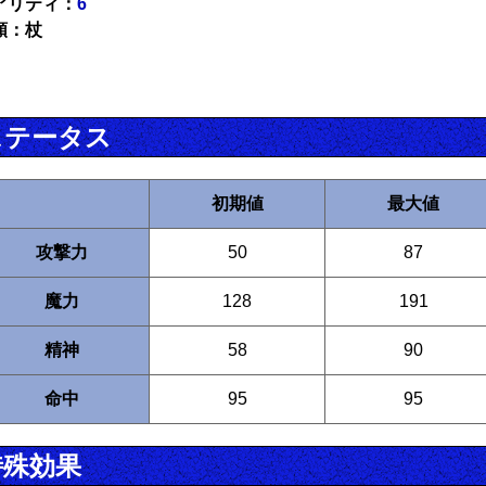
アリティ：
6
類：杖
ステータス
初期値
最大値
攻撃力
50
87
魔力
128
191
精神
58
90
命中
95
95
特殊効果