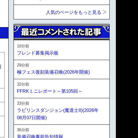
人気のページをもっと見る
10分前
フレンド募集掲示板
、
29分前
短
極フェス復刻装備召喚(2026年開催)
ッ
32分前
FFRKミニレポート～第105回～
33分前
ラビリンスダンジョン(魔道士II)(2026年
08月07日開催)
36分前
装備召喚事前告知情報