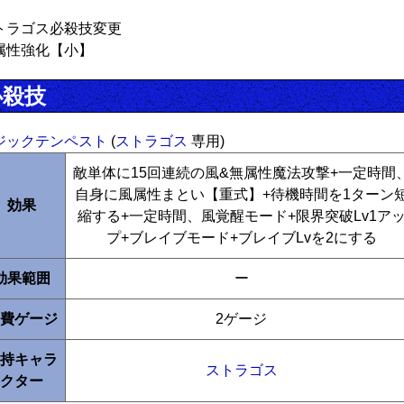
トラゴス必殺技変更
属性強化【小】
必殺技
ジックテンペスト
(
ストラゴス
専用)
敵単体に15回連続の風&無属性魔法攻撃+一定時間
自身に風属性まとい【重式】+待機時間を1ターン
効果
縮する+一定時間、風覚醒モード+限界突破Lv1ア
プ+ブレイブモード+ブレイブLvを2にする
効果範囲
ー
費ゲージ
2ゲージ
持キャラ
ストラゴス
クター