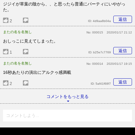
ジジイが草葉の陰から、、と思ったら普通にパーティにいやがっ
た。
返信
2
ID:
4d9aa8b04a
またの名を名無し
No:
000015
2020/01/17 21:12
おしっこに見えてしまった。
返信
1
ID:
b25e7c7769
またの名を名無し
No:
000014
2020/01/17 19:15
16秒あたりの演出にアルクゥ感満載
返信
2
ID:
5af41f68f7
コメントをもっと見る
コメントしよう...