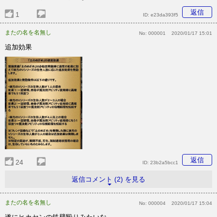
返信
1
ID:
e23da393f5
またの名を名無し
No:
000001
2020/01/17 15:01
追加効果
返信
24
ID:
23b2a5bcc1
返信コメント (2) を見る
またの名を名無し
No:
000004
2020/01/17 15:04