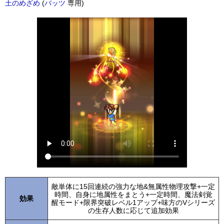
土のめざめ
(
バッツ
専用)
敵単体に15回連続の強力な地&無属性物理攻撃+一定
時間、自身に地属性をまとう+一定時間、魔法剣覚
効果
醒モード+限界突破レベル1アップ+味方のVシリーズ
の生存人数に応じて追加効果