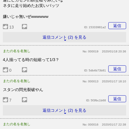
遂にヒカセンの鉄壁殴りみたいな
ネタに走り始めたお笑いバッツ
嫌いじゃ無いぜwwwwww
返信
13
ID:
15333981a2
返信コメント (2) を見る
またの名を名無し
No:
000019
2020/01/18 20:36
4人揃ってる時の短縮って1/3？
返信
0
ID:
5db4b73b81
またの名を名無し
No:
000013
2020/01/17 18:10
スタンの閃光裂破やん
返信
7
ID:
5f3fbc1b68
返信コメント (2) を見る
またの名を名無し
No:
000016
2020/01/17 22:38