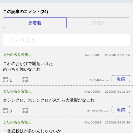
この記事のコメント(24)
新着順
評価順
コメントしよう...
またの名を名無し
No:
000025
2020/09/17 20:36
これのおかげで覇竜いけた
めっちゃ強いなこれ
返信
1
ID:
6fd92acdef
またの名を名無し
No:
000024
2020/07/21 18:14
炎シンクロ、水シンクロが来たら大活躍だなこれ
返信
0
ID:
21257bcca5
またの名を名無し
No:
000023
2020/01/24 07:39
一番必殺技が多いんじゃないか