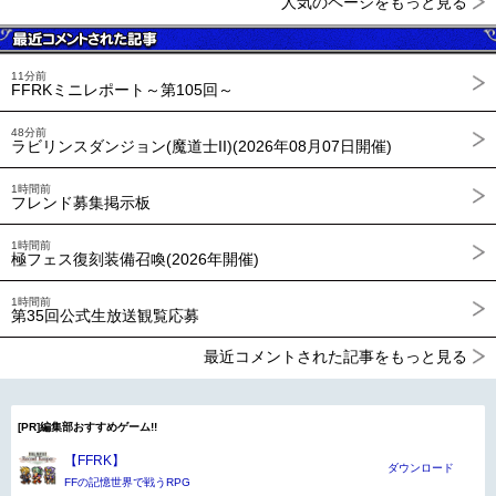
人気のページをもっと見る
11分前
FFRKミニレポート～第105回～
48分前
ラビリンスダンジョン(魔道士II)(2026年08月07日開催)
1時間前
フレンド募集掲示板
1時間前
極フェス復刻装備召喚(2026年開催)
1時間前
第35回公式生放送観覧応募
最近コメントされた記事をもっと見る
[PR]編集部おすすめゲーム!!
【FFRK】
ダウンロード
FFの記憶世界で戦うRPG