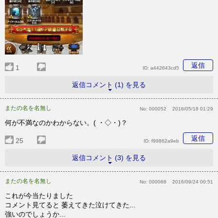
返信
1
ID:
a442643cd5
返信コメント (1) を見る
またの名を名無し
No:
000052
2016/05/18 01:29
何が不満なのかわからない。( ・◇・)？
返信
25
ID:
f99862a9eb
返信コメント (3) を見る
またの名を名無し
No:
000068
2016/09/24 00:51
これが今当たりました
コメント見てると 萎えてきた泣けてきた...
強いのでしょうか...