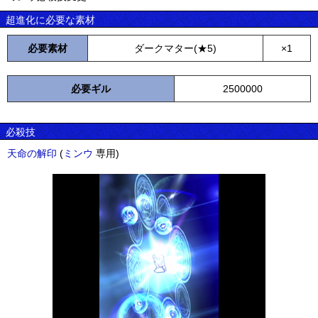
超進化に必要な素材
必要素材
ダークマター(★5)
×1
必要ギル
2500000
必殺技
天命の解印
(
ミンウ
専用)