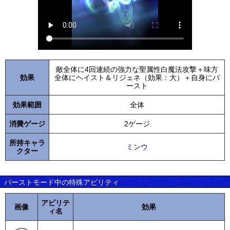
敵全体に4回連続の強力な聖属性白魔法攻撃＋味方
効果
全体にヘイスト＆リジェネ（効果：大）＋自身にバ
ースト
効果範囲
全体
消費ゲージ
2ゲージ
所持キャラ
ミンウ
クター
バーストモード中の特殊アビリティ
アビリテ
画像
効果
ィ名