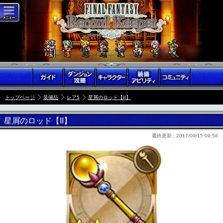
トップページ
装備品
レア5
星屑のロッド【II】
星屑のロッド【II】
最終更新 :
2017/09/15 09:58