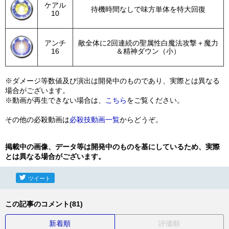
ケアル
待機時間なしで味方単体を特大回復
10
アンチ
敵全体に2回連続の聖属性白魔法攻撃＋魔力
16
＆精神ダウン（小）
※ダメージ等数値及び演出は開発中のものであり、実際とは異なる
場合がございます。
※動画が再生できない場合は、
こちら
をご覧ください。
その他の必殺動画は
必殺技動画一覧
からどうぞ。
掲載中の画像、データ等は開発中のものを基にしているため、実際
とは異なる場合がございます。
ツイート
この記事のコメント(81)
新着順
評価順