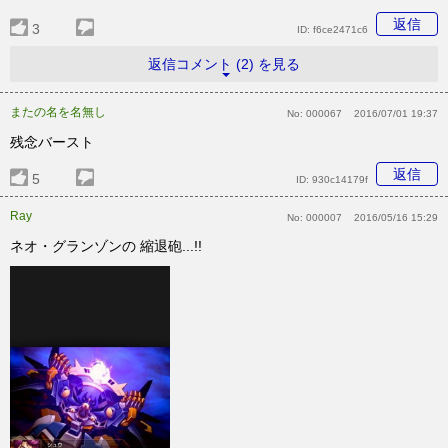
返信
3
ID:
f6ce2471c6
返信コメント (2) を見る
またの名を名無し
No:
000067
2016/07/01 19:37
残念バースト
返信
5
ID:
930c14179f
Ray
No:
000007
2016/05/16 15:29
ネオ・グランゾンの 縮退砲...!!