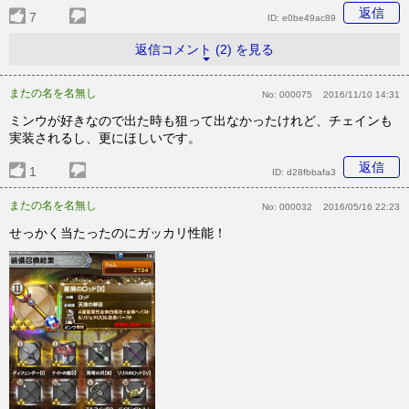
返信
7
ID:
e0be49ac89
返信コメント (2) を見る
またの名を名無し
No:
000075
2016/11/10 14:31
ミンウが好きなので出た時も狙って出なかったけれど、チェインも
実装されるし、更にほしいです。
返信
1
ID:
d28fbbafa3
またの名を名無し
No:
000032
2016/05/16 22:23
せっかく当たったのにガッカリ性能！