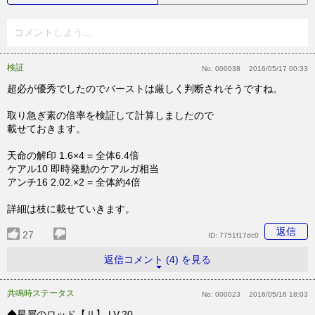
コメントしよう...
検証
No:
000038
2016/05/17 00:33
超必が優秀でしたのでバーストは厳しく判断されそうですね。
取り急ぎ素の倍率を検証して計算しましたので
載せておきます。
天命の解印 1.6×4 = 全体6.4倍
ケアル10 即時発動のケアルガ相当
アンチ16 2.02.×2 = 全体約4倍
詳細は枝に載せていきます。
返信
27
ID:
7751f17dc0
返信コメント (4) を見る
共鳴時ステータス
No:
000023
2016/05/16 18:03
◆星屑のロッド【Ⅱ】 LV.20