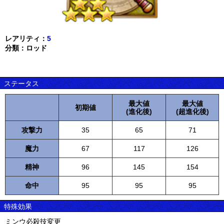
レアリティ：
5
分類：ロッド
ステータス
最大値
最大値
初期値
(進化後)
(超進化後)
攻撃力
35
65
71
魔力
67
117
126
精神
96
145
154
命中
95
95
95
特殊効果
ミンウ必殺技変更