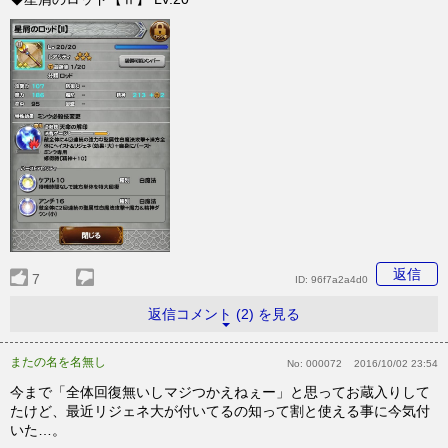
返信
7
ID:
96f7a2a4d0
返信コメント (2) を見る
またの名を名無し
No:
000072
2016/10/02 23:54
今まで「全体回復無いしマジつかえねぇー」と思ってお蔵入りして
たけど、最近リジェネ大が付いてるの知って割と使える事に今気付
いた…。