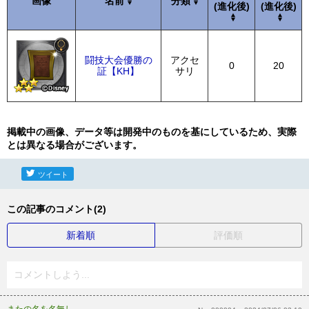
画像
名前
分類
(進化後)
(進化後)
闘技大会優勝の
アクセ
0
20
証【KH】
サリ
掲載中の画像、データ等は開発中のものを基にしているため、実際
とは異なる場合がございます。
ツイート
この記事のコメント(2)
新着順
評価順
コメントしよう...