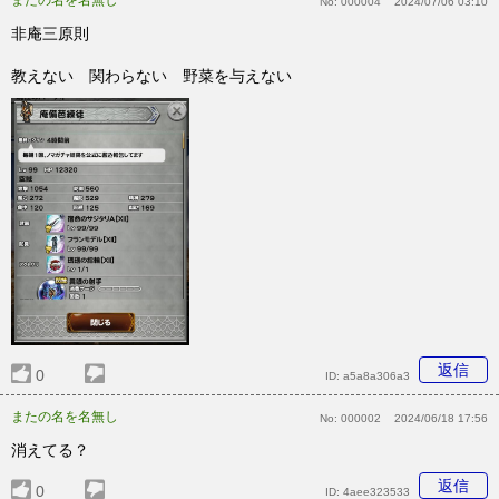
またの名を名無し
No:
000004
2024/07/06 03:10
非庵三原則
教えない 関わらない 野菜を与えない
返信
0
ID:
a5a8a306a3
またの名を名無し
No:
000002
2024/06/18 17:56
消えてる？
返信
0
ID:
4aee323533