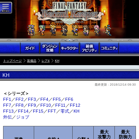
トップページ
装備品
レア4
KH
KH
最終更新 :
2018/12/14 09:30
＜シリーズ＞
FF1
／
FF2
／
FF3
／
FF4
／
FF5
／
FF6
FF7
／
FF8
／
FF9
／
FF10
／
FF11
／
FF12
FF13
／
FF14
／
FF15
／
FFT
／
零式
／
KH
外伝
／
ジョブ
最大
最大
攻撃力
防御力