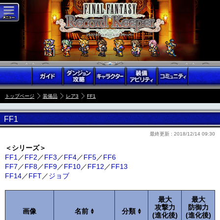
トップページ
装備品
レア3
FF1
FF1
最終更新 :
2018/12/14 09:30
＜シリーズ＞
FF1
／
FF2
／
FF3
／
FF4
／
FF5
／
FF6
FF7
／
FF8
／
FF9
／
FF10
／
FF12
／
FF13
FF14
／
FFT
／
ジョブ
最大
最大
攻撃力
防御力
画像
名前
分類
(進化後)
(進化後)