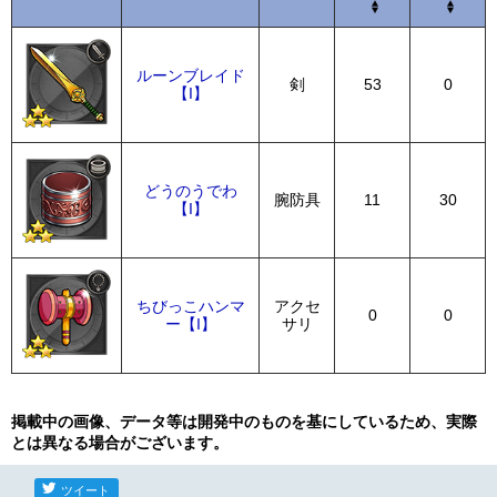
ルーンブレイド
剣
53
0
【I】
どうのうでわ
腕防具
11
30
【I】
ちびっこハンマ
アクセ
0
0
ー【I】
サリ
掲載中の画像、データ等は開発中のものを基にしているため、実際
とは異なる場合がございます。
ツイート