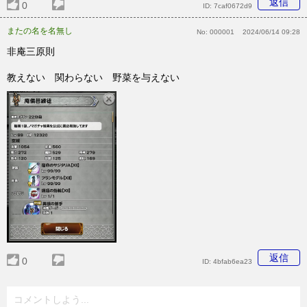
返信
0
ID:
7caf0672d9
またの名を名無し
No:
000001
2024/06/14 09:28
非庵三原則
教えない 関わらない 野菜を与えない
返信
0
ID:
4bfab6ea23
コメントしよう...