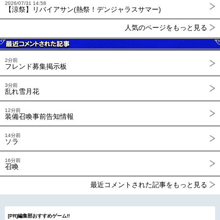
2026/07/31 14:58
【涼祭】リバイアサン(熱祭！デンジャラスサマー)
人気のページをもっと見る
2分前
フレンド募集掲示板
3分前
乱れ雪月花
12分前
装備召喚事前告知情報
14分前
ソラ
16分前
召喚
最近コメントされた記事をもっと見る
[PR]編集部おすすめゲーム!!