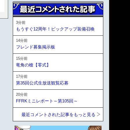
3分前
もうすぐ12周年！ピックアップ装備召喚
14分前
フレンド募集掲示板
15分前
竜角の槍【零式】
17分前
第35回公式生放送観覧応募
20分前
FFRKミニレポート～第105回～
最近コメントされた記事をもっと見る