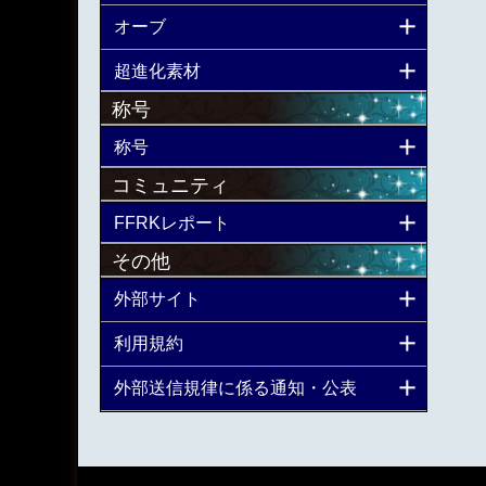
オーブ
超進化素材
称号
称号
コミュニティ
FFRKレポート
その他
外部サイト
利用規約
外部送信規律に係る通知・公表