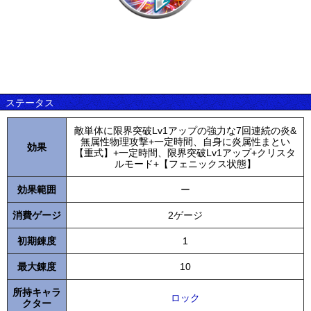
ステータス
敵単体に限界突破Lv1アップの強力な7回連続の炎&
無属性物理攻撃+一定時間、自身に炎属性まとい
効果
【重式】+一定時間、限界突破Lv1アップ+クリスタ
ルモード+【フェニックス状態】
効果範囲
ー
消費ゲージ
2ゲージ
初期錬度
1
最大錬度
10
所持キャラ
ロック
クター