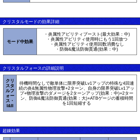
クリスタルモードの効果詳細
・炎属性アビリティブースト(最大効果：中)
・炎属性アビリティ使用時にもう1回放つ
モード中効果
・炎属性アビリティ使用回数消費なし
・防御&魔法防御貫通(効果：中)
クリスタルフォースの詳細説明
クリ
待機時間なしで敵単体に限界突破Lv1アップの特殊な4回連
スタ
続の炎&無属性物理攻撃+2ターン、自身の限界突破Lv1アッ
ルフ
プ+物理攻撃のダメージを2ターンアップ(効果：中)+2ター
ォー
ン、防御&魔法防御貫通(効果：大)+ATBゲージの蓄積時間
ス・
を1回短縮する
I&II
超錬効果