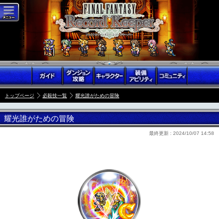
トップページ
必殺技一覧
耀光誰がための冒険
耀光誰がための冒険
最終更新 :
2024/10/07 14:58