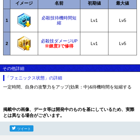
イメージ
名前
初期値
最大値
必殺技待機時間短
1
Lv1
Lv5
縮
必殺技ダメージUP
2
Lv1
Lv5
※錬度3で修得
その他詳細
「フェニックス状態」の詳細
一定時間、自身の攻撃力をアップ(効果：中)&待機時間を短縮する
掲載中の画像、データ等は開発中のものを基にしているため、実際
とは異なる場合がございます。
ツイート