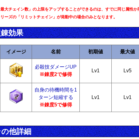
「最大チェイン数」の上限をアップすることができるのは、すでに同じ属性か
シリーズの「リミットチェイン」が発動中の場合のみとなります。
超錬効果
イメージ
名前
初期値
最大値
必殺技ダメージUP
Lv1
Lv5
※錬度2で修得
自身の待機時間を1
ターン短縮する
Lv1
Lv1
※錬度5で修得
その他詳細