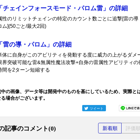
「チェインフォースモード・パロム雷」の詳細
属性のリミットチェインの特定のカウント数ごとに追撃[雷の導
ム](50ごと/最大2回)
「雷の導・パロム」の詳細
単体に自身がこのアビリティを発動する度に威力の上がるダメ
限界突破可能な雷&無属性魔法攻撃+自身の雷属性アビリティの
時間を2ターン短縮する
載中の画像、データ等は開発中のものを基にしているため、実際と
なる場合がございます。
ツイート
の記事のコメント(0)
新着順
評価