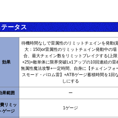
ステータス
待機時間なしで雷属性のリミットチェインを発動(
大：150)or雷属性のリミットチェイン発動中の場
合、最大チェイン数をリミットブレイクする(上限
効果
+25)+敵単体に限界突破Lv1アップの10回連続の雷
無属性魔法攻撃+一定時間、自身に【チェインフォ
スモード・パロム雷】+ATBゲージ蓄積時間を1回
しにする
効果範囲
ー
費リミッ
1ゲージ
トゲージ