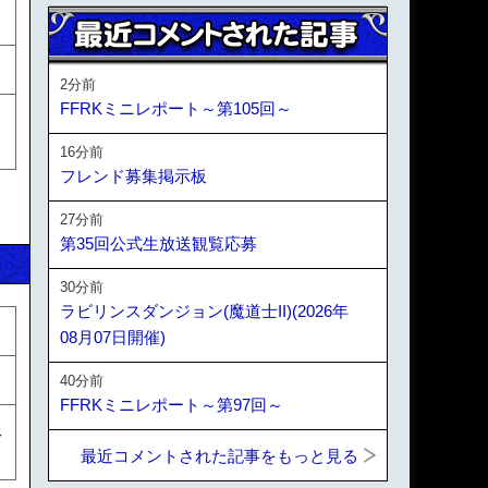
2分前
FFRKミニレポート～第105回～
16分前
フレンド募集掲示板
27分前
第35回公式生放送観覧応募
30分前
ラビリンスダンジョン(魔道士II)(2026年
08月07日開催)
40分前
FFRKミニレポート～第97回～
限
最近コメントされた記事をもっと見る