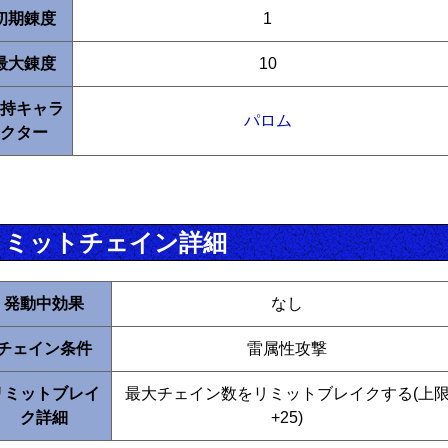
初期錬度
1
最大錬度
10
持キャラ
パロム
クター
リミットチェイン詳細
発動中効果
なし
チェイン条件
雷属性攻撃
リミットブレイ
最大チェイン数をリミットブレイクする(上
ク詳細
+25)