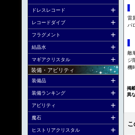
ドレスレコード
雷
レコードダイブ
パロ
フラグメント
結晶水
敵
マギアクリスタル
ジ
機
装備・アビリティ
装備品
掲
装備ランキング
異
アビリティ
魔石
こ
ヒストリアクリスタル