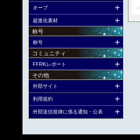
コ
オーブ
超進化素材
称号
称号
コミュニティ
FFRKレポート
その他
外部サイト
利用規約
外部送信規律に係る通知・公表