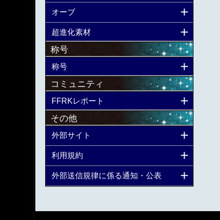
オーブ
超進化素材
称号
称号
コミュニティ
FFRKレポート
その他
外部サイト
利用規約
外部送信規律に係る通知・公表