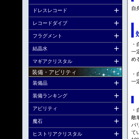
自
ドレスレコード
レコードダイブ
フラグメント
・
結晶水
一
め
マギアクリスタル
装備・アビリティ
・
一
装備品
装備ランキング
アビリティ
・
敵
魔石
バ
て
ヒストリアクリスタル