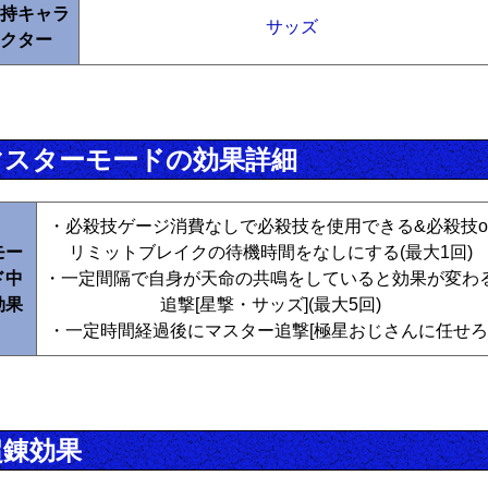
持キャラ
サッズ
クター
マスターモードの効果詳細
・必殺技ゲージ消費なしで必殺技を使用できる&必殺技o
モー
リミットブレイクの待機時間をなしにする(最大1回)
ド中
・一定間隔で自身が天命の共鳴をしていると効果が変わ
効果
追撃[星撃・サッズ](最大5回)
・一定時間経過後にマスター追撃[極星おじさんに任せろ
超錬効果