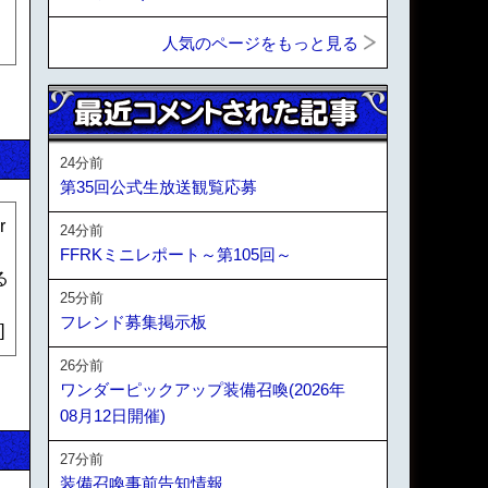
人気のページをもっと見る
24分前
第35回公式生放送観覧応募
r
24分前
FFRKミニレポート～第105回～
る
25分前
フレンド募集掲示板
]
26分前
ワンダーピックアップ装備召喚(2026年
08月12日開催)
27分前
装備召喚事前告知情報