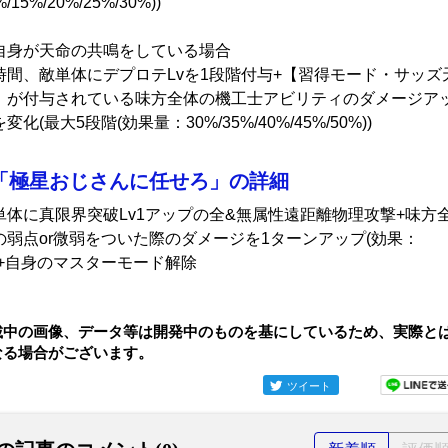
%/15%/20%/25%/30%))
自身が天命の共鳴をしている場合
時間、敵単体にデプロテLvを1段階付与+【習得モード・サッズ
】が付与されている味方全体の機工士アビリティのダメージア
変化(最大5段階(効果量：30%/35%/40%/45%/50%))
「極星おじさんに任せろ」の詳細
単体に真限界突破Lv1アップの全&無属性遠距離物理攻撃+味方
の弱点or微弱をついた際のダメージを1ターンアップ(効果：
)+自身のマスターモード解除
載中の画像、データ等は開発中のものを基にしているため、実際と
なる場合がございます。
ツイート