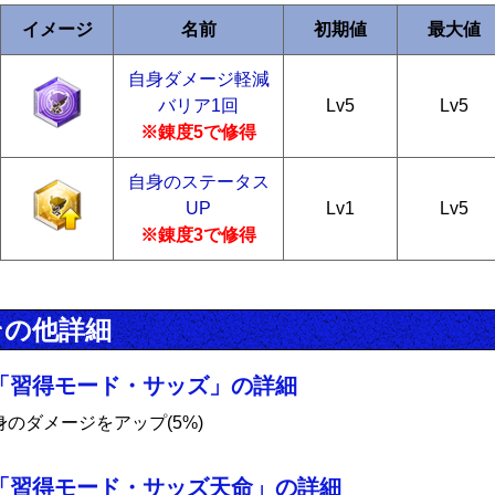
イメージ
名前
初期値
最大値
自身ダメージ軽減
バリア1回
Lv5
Lv5
※錬度5で修得
自身のステータス
UP
Lv1
Lv5
※錬度3で修得
その他詳細
「習得モード・サッズ」の詳細
身のダメージをアップ(5%)
「習得モード・サッズ天命」の詳細