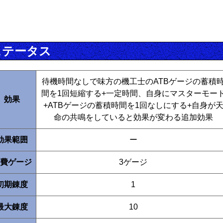
ステータス
待機時間なしで味方の機工士のATBゲージの蓄積
間を1回短縮する+一定時間、自身にマスターモー
効果
+ATBゲージの蓄積時間を1回なしにする+自身が
命の共鳴をしていると効果が変わる追加効果
効果範囲
ー
費ゲージ
3ゲージ
初期錬度
1
最大錬度
10