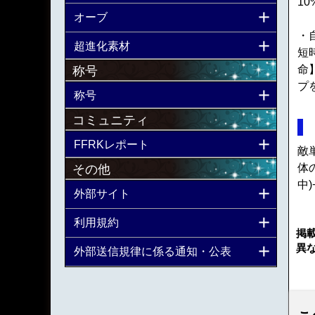
10
オーブ
・
超進化素材
短
命
称号
プを
称号
コミュニティ
FFRKレポート
敵
体
その他
中
外部サイト
利用規約
掲
異
外部送信規律に係る通知・公表