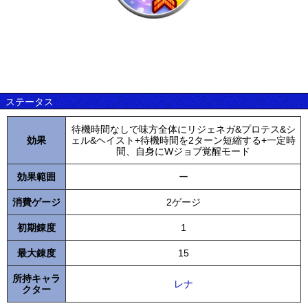
ステータス
待機時間なしで味方全体にリジェネガ&プロテス&シ
効果
ェル&ヘイスト+待機時間を2ターン短縮する+一定時
間、自身にWジョブ覚醒モード
効果範囲
ー
消費ゲージ
2ゲージ
初期錬度
1
最大錬度
15
所持キャラ
レナ
クター