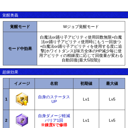
覚醒奥義
覚醒モード
Wジョブ覚醒モード
白魔法or踊り子アビリティ使用回数無限+白魔
法or踊り子アビリティ使用時にもう一回放つ
+白魔法or踊り子アビリティを使用する度に追
モード中効果
撃[ホワイトダンス](味方全体のHP減少毎に使
用アビリティの精錬度に応じて回復量が変わる
自動回復(最大5段階))
超錬効果
イメージ
名前
初期値
最大値
自身のステータス
1
Lv1
Lv5
UP
自身ダメージ軽減
2
バリア1回
Lv1
Lv5
※錬度6で修得