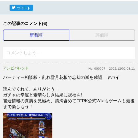
ツイート
この記事のコメント(6)
新着順
評価順
コメントしよう...
アンビバレント
No:
000007
2022/12/02 08:11
パーティー相談板・乱れ雪月花板で忘却の嵐を確認 ヤバイ
読んでくれて、ありがとう！
ガチャの幸運と素晴らしき結果に祝福を!
書込情報の真贋を見極め、清濁含めてFFRK公式Wikiもゲームも最後
まで楽しもう！