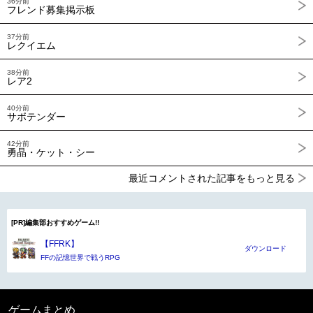
36分前
フレンド募集掲示板
37分前
レクイエム
38分前
レア2
40分前
サボテンダー
42分前
勇晶・ケット・シー
最近コメントされた記事をもっと見る
[PR]編集部おすすめゲーム!!
【FFRK】
ダウンロード
FFの記憶世界で戦うRPG
ゲームまとめ