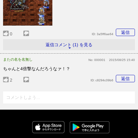
返信
0
ID:
3a5ff6ae64
返信コメント (1) を見る
またの名を名無し
No:
000001
2015/08/25 15:40
ちゃんと4倍撃なんだろうなァ！？
返信
2
ID:
c8294c09b6
コメントしよう...