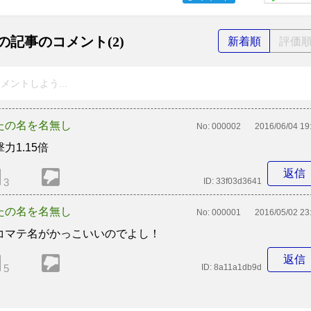
の記事のコメント(2)
新着順
評価
メントしよう...
たの名を名無し
No:
000002
2016/06/04 19
力1.15倍
返信
3
ID:
33f03d3641
たの名を名無し
No:
000001
2016/05/02 23
コマテ名がかっこいいのでよし！
返信
5
ID:
8a11a1db9d