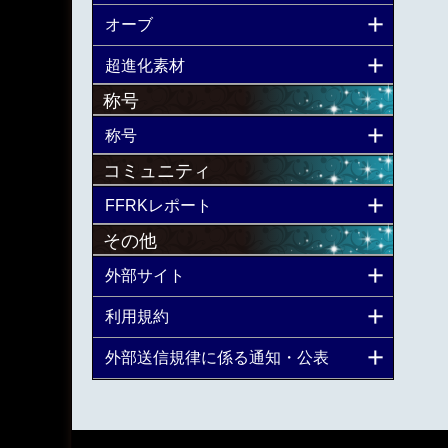
オーブ
超進化素材
称号
称号
コミュニティ
FFRKレポート
その他
外部サイト
利用規約
外部送信規律に係る通知・公表