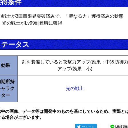
獲得条件
の戦士が3回目限界突破済みで、「聖なる力」獲得済みの状態
、光の戦士がLv99到達時に獲得
ステータス
剣を装備していると攻撃力アップ(効果：中)&防御
効果
アップ(効果：小)
初期所持
キャラク
光の戦士
ター
載中の画像、データ等は開発中のものを基にしているため、実際と
なる場合がございます。
ツイート