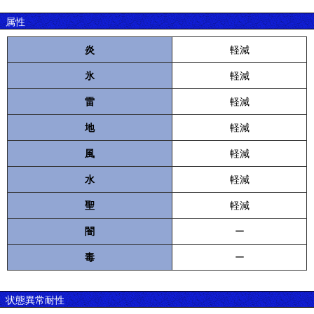
属性
炎
軽減
氷
軽減
雷
軽減
地
軽減
風
軽減
水
軽減
聖
軽減
闇
ー
毒
ー
状態異常耐性