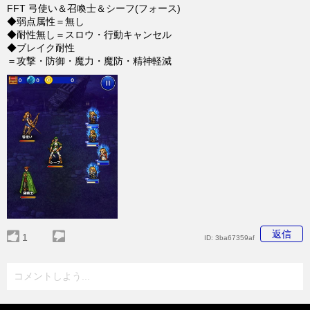
FFT 弓使い＆召喚士＆シーフ(フォース)
◆弱点属性＝無し
◆耐性無し＝スロウ・行動キャンセル
◆ブレイク耐性
＝攻撃・防御・魔力・魔防・精神軽減
返信
1
ID:
3ba67359af
コメントしよう...