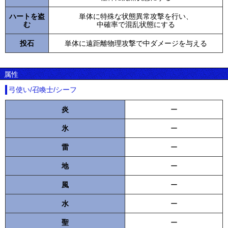
ハートを盗
単体に特殊な状態異常攻撃を行い、
む
中確率で混乱状態にする
投石
単体に遠距離物理攻撃で中ダメージを与える
属性
弓使い/召喚士/シーフ
炎
ー
氷
ー
雷
ー
地
ー
風
ー
水
ー
聖
ー