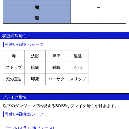
闇
ー
毒
ー
状態異常耐性
弓使い/召喚士/シーフ
毒
沈黙
麻痺
混乱
ストップ
暗闇
睡眠
石化
死の宣告
即死
バーサク
スリップ
ブレイク耐性
以下のダンジョンで出現するBOSSはブレイク耐性が付きます。
弓使い/召喚士/シーフ
ゴーグのスラム街(フォース)