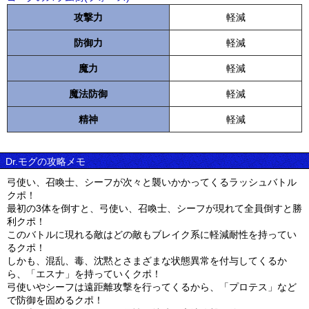
攻撃力
軽減
防御力
軽減
魔力
軽減
魔法防御
軽減
精神
軽減
Dr.モグの攻略メモ
弓使い、召喚士、シーフが次々と襲いかかってくるラッシュバトル
クポ！
最初の3体を倒すと、弓使い、召喚士、シーフが現れて全員倒すと勝
利クポ！
このバトルに現れる敵はどの敵もブレイク系に軽減耐性を持ってい
るクポ！
しかも、混乱、毒、沈黙とさまざまな状態異常を付与してくるか
ら、「エスナ」を持っていくクポ！
弓使いやシーフは遠距離攻撃を行ってくるから、「プロテス」など
で防御を固めるクポ！