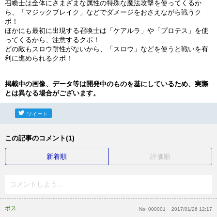
召喚士は全体にさまざまな属性の特殊な魔法攻撃を使ってくるか
ら、「マジックブレイク」などでダメージをおさえながら戦うク
ポ！
ほかにも最初に出現する召喚士は「ケアルラ」や「プロテス」を使
ってくるから、注意するクポ！
どの敵もスロウ耐性がないから、「スロウ」などを使うと戦いを有
利に進められるクポ！
掲載中の画像、データ等は開発中のものを基にしているため、実際
とは異なる場合がございます。
ツイート
この記事のコメント(1)
新着順
評価順
コメントしよう...
ボス
No:
000001
2017/01/26 12:17