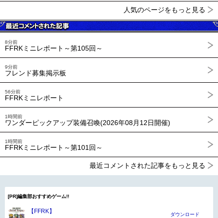
人気のページをもっと見る
8分前
FFRKミニレポート～第105回～
9分前
フレンド募集掲示板
56分前
FFRKミニレポート
1時間前
ワンダーピックアップ装備召喚(2026年08月12日開催)
1時間前
FFRKミニレポート～第101回～
最近コメントされた記事をもっと見る
[PR]編集部おすすめゲーム!!
【FFRK】
ダウンロード