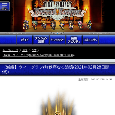
トップページ
ボス
FFT
【滅級】ウィーグラフ(無秩序なる追憶(2021年02月28日開催))
【滅級】ウィーグラフ(無秩序なる追憶(2021年02月28日開
催))
最終更新 :
2021/02/28 14:58