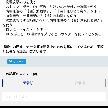
・物理攻撃のみを使う
・ストップ、即死、死の宣告、沈黙の効果が付いた攻撃を使う
・防御無視の「【凶】波動撃」、「【滅】無双稲妻突き」を使う
・防御無視、分身無視の「【滅】波動撃」を使う
・沈黙状態にする効果が付いた防御無視の「【凶】無双稲妻突き」
を使う
・自身に「ヘイスト」を使う
・HPが減ると、物理攻撃を受けるとカウンターを使うことがある
掲載中の画像、データ等は開発中のものを基にしているため、実際
とは異なる場合がございます。
ツイート
この記事のコメント(0)
新着順
評価順
コメントしよう...