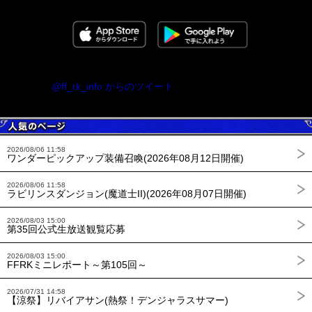
@ff_rk_info からのツイート
2026/08/06 11:58
ワンダーピックアップ装備召喚(2026年08月12日開催)
2026/08/06 11:58
ラビリンスダンジョン(魔道士II)(2026年08月07日開催)
2026/08/03 15:00
第35回公式生放送観覧応募
2026/08/03 15:00
FFRKミニレポート～第105回～
2026/07/31 14:58
【涼祭】リバイアサン(熱祭！デンジャラスサマー)