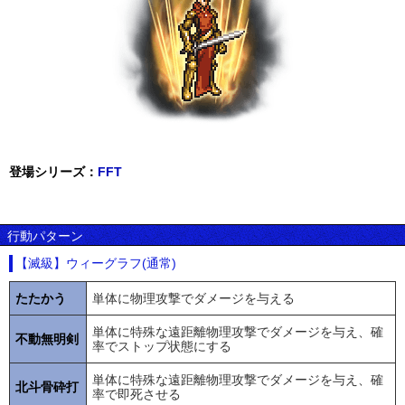
登場シリーズ：
FFT
行動パターン
【滅級】ウィーグラフ(通常)
たたかう
単体に物理攻撃でダメージを与える
単体に特殊な遠距離物理攻撃でダメージを与え、確
不動無明剣
率でストップ状態にする
単体に特殊な遠距離物理攻撃でダメージを与え、確
北斗骨砕打
率で即死させる