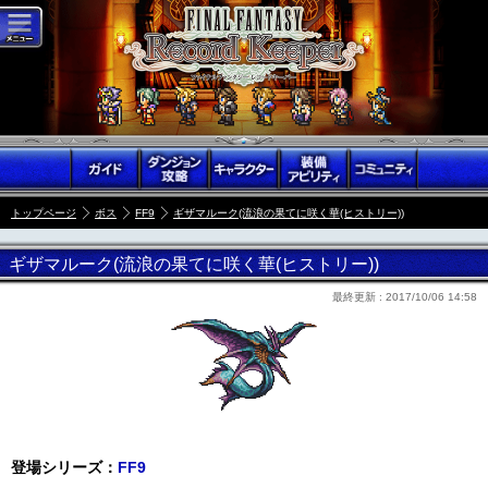
トップページ
ボス
FF9
ギザマルーク(流浪の果てに咲く華(ヒストリー))
ギザマルーク(流浪の果てに咲く華(ヒストリー))
最終更新 :
2017/10/06 14:58
登場シリーズ：
FF9