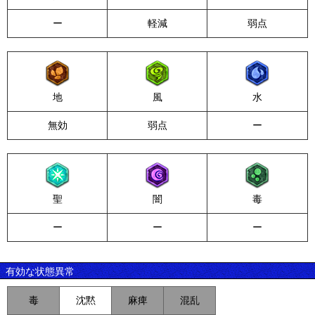
ー
軽減
弱点
地
風
水
無効
弱点
ー
聖
闇
毒
ー
ー
ー
有効な状態異常
毒
沈黙
麻痺
混乱