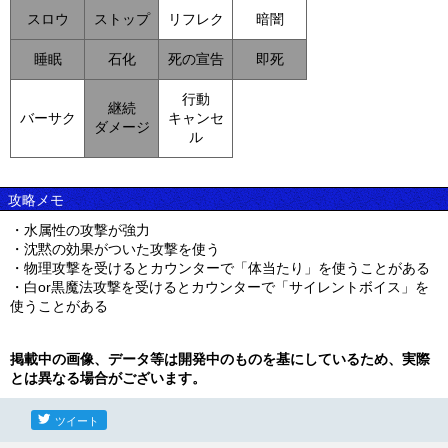
スロウ
ストップ
リフレク
暗闇
睡眠
石化
死の宣告
即死
行動
継続
バーサク
キャンセ
ダメージ
ル
攻略メモ
・水属性の攻撃が強力
・沈黙の効果がついた攻撃を使う
・物理攻撃を受けるとカウンターで「体当たり」を使うことがある
・白or黒魔法攻撃を受けるとカウンターで「サイレントボイス」を
使うことがある
掲載中の画像、データ等は開発中のものを基にしているため、実際
とは異なる場合がございます。
ツイート