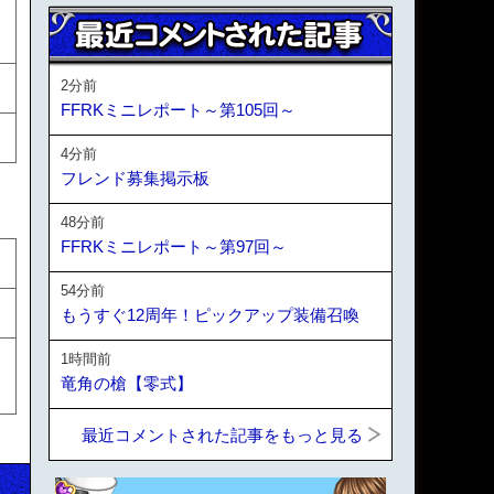
2分前
FFRKミニレポート～第105回～
4分前
フレンド募集掲示板
48分前
FFRKミニレポート～第97回～
54分前
もうすぐ12周年！ピックアップ装備召喚
1時間前
竜角の槍【零式】
最近コメントされた記事をもっと見る