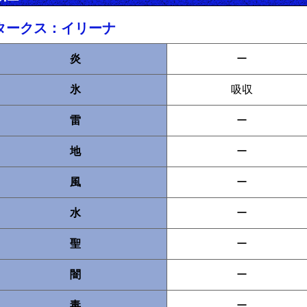
タークス：イリーナ
炎
ー
氷
吸収
雷
ー
地
ー
風
ー
水
ー
聖
ー
闇
ー
毒
ー