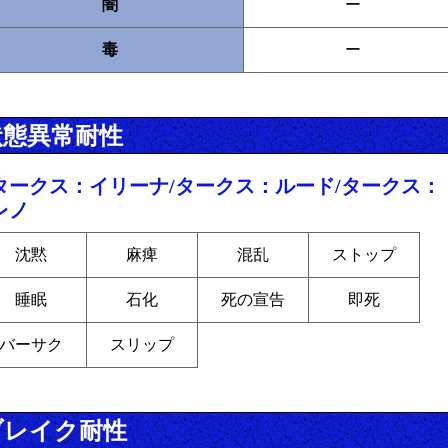
闇
ー
毒
ー
状態異常耐性
タークス：イリーナ/タークス：ルード/タークス：
レノ
沈黙
麻痺
混乱
ストップ
睡眠
石化
死の宣告
即死
バーサク
スリップ
ブレイク耐性