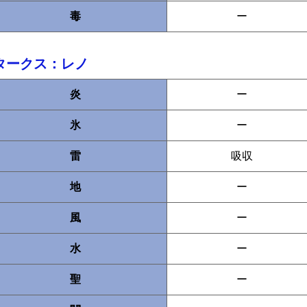
毒
ー
タークス：レノ
炎
ー
氷
ー
雷
吸収
地
ー
風
ー
水
ー
聖
ー