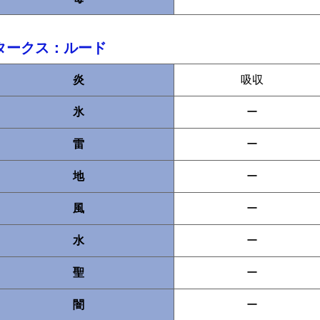
タークス：ルード
炎
吸収
氷
ー
雷
ー
地
ー
風
ー
水
ー
聖
ー
闇
ー