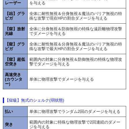
レーザー
を与える
【凶】グラ
全体に耐性無視＆分身無視＆魔法のバリア無視の特
ビガ
殊な攻撃で現在HPの割合ダメージを与える
【獄】放射
全体に分身無視＆防御無視の特殊な遠距離物理攻撃
光線
でダメージを与える
【獄】グラ
全体に耐性無視＆分身無視＆魔法のバリア無視の特
ビガ
殊な攻撃で最大HPの割合ダメージを与える
【獄】超低
範囲内の対象に分身無視＆防御無視の特殊な物理攻
空突き
撃でダメージを与える
高速突き
(カウンタ
単体に物理攻撃でダメージを与える
ー)
【獄級】無式のシェルク(弱状態)
払い
単体に物理攻撃でランダム2回のダメージを与える
範囲内の対象に特殊な物理攻撃で2回連続のダメー
突き
ジを与える