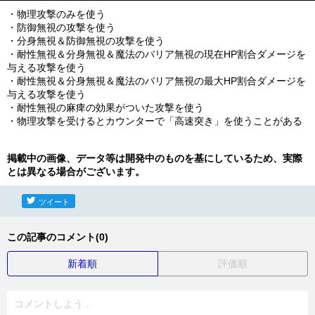
・物理攻撃のみを使う
・防御無視の攻撃を使う
・分身無視＆防御無視の攻撃を使う
・耐性無視＆分身無視＆魔法のバリア無視の現在HP割合ダメージを
与える攻撃を使う
・耐性無視＆分身無視＆魔法のバリア無視の最大HP割合ダメージを
与える攻撃を使う
・耐性無視の麻痺の効果がついた攻撃を使う
・物理攻撃を受けるとカウンターで「高速突き」を使うことがある
掲載中の画像、データ等は開発中のものを基にしているため、実際
とは異なる場合がございます。
ツイート
この記事のコメント(0)
新着順
評価順
コメントしよう...