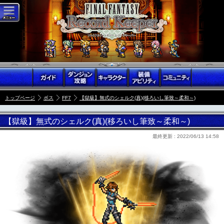
トップページ
ボス
FF7
【獄級】無式のシェルク(真)(移ろいし筆致～柔和～)
【獄級】無式のシェルク(真)(移ろいし筆致～柔和～)
最終更新 :
2022/06/13 14:58