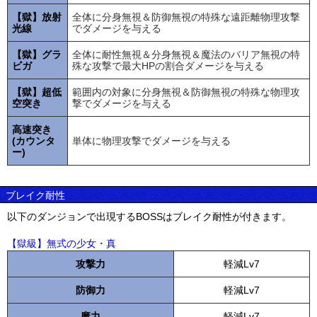
【獄】放射
全体に分身無視＆防御無視の特殊な遠距離物理攻撃
光線
でダメージを与える
【獄】グラ
全体に耐性無視＆分身無視＆魔法のバリア無視の特
ビガ
殊な攻撃で最大HPの割合ダメージを与える
【獄】超低
範囲内の対象に分身無視＆防御無視の特殊な物理攻
空突き
撃でダメージを与える
高速突き
(カウンタ
単体に物理攻撃でダメージを与える
ー)
ブレイク耐性
以下のダンジョンで出現するBOSSはブレイク耐性が付きます。
【獄級】無式の少女・真
攻撃力
軽減Lv7
防御力
軽減Lv7
魔力
軽減Lv7