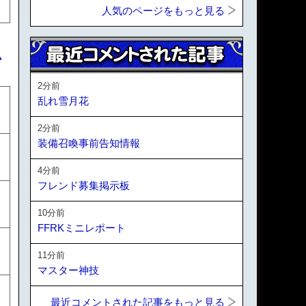
人気のページをもっと見る
ム
2分前
乱れ雪月花
2分前
装備召喚事前告知情報
4分前
フレンド募集掲示板
10分前
FFRKミニレポート
11分前
マスター神技
最近コメントされた記事をもっと見る