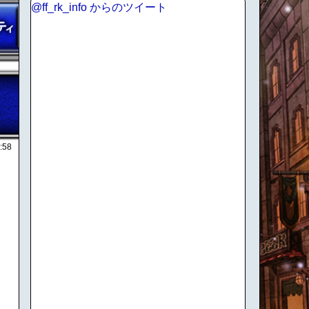
@ff_rk_info からのツイート
:58