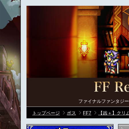
ファイナルファンタジー
トップページ
ボス
FF7
【凶＋】クリム