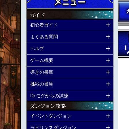
ガイド
初心者ガイド
よくある質問
ヘルプ
ゲーム概要
導きの書庫
挑戦の書庫
Dr.モグからの試練
ダンジョン攻略
イベントダンジョン
ラビリンスダンジョン