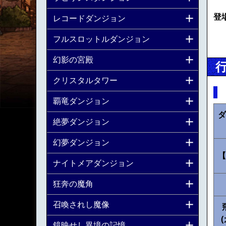
登
レコードダンジョン
フルスロットルダンジョン
幻影の宮殿
クリスタルタワー
覇竜ダンジョン
ダ
絶夢ダンジョン
幻夢ダンジョン
【
ナイトメアダンジョン
狂奔の魔角
召喚されし魔像
鏡映せし異境の記憶