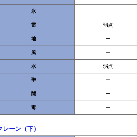
氷
ー
雷
弱点
地
ー
風
ー
水
弱点
聖
ー
闇
ー
毒
ー
クレーン（下）