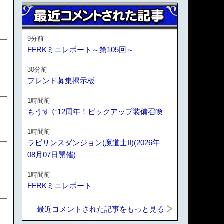
9分前
FFRKミニレポート～第105回～
30分前
フレンド募集掲示板
1時間前
もうすぐ12周年！ピックアップ装備召喚
1時間前
ラビリンスダンジョン(魔道士II)(2026年
08月07日開催)
1時間前
FFRKミニレポート
最近コメントされた記事をもっと見る