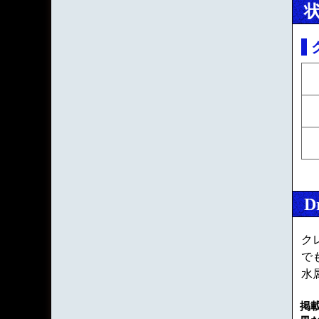
D
ク
で
水
掲