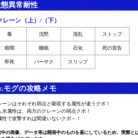
状態異常耐性
クレーン（上）/（下）
毒
沈黙
混乱
ストップ
暗闇
睡眠
石化
死の宣告
即死
バーサク
スリップ
r.モグの攻略メモ
レーンはそれぞれ弱点と吸収する属性が違うクポ！
も水属性は、両方のクレーンの弱点クポ！
属性で攻撃すれば間違いないクポ～！
載中の画像、データ等は開発中のものを基にしているため、実際と