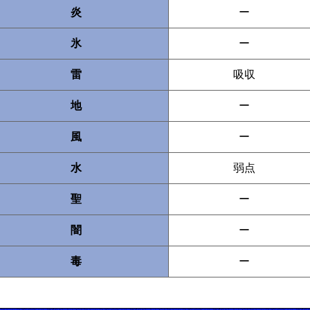
炎
ー
氷
ー
雷
吸収
地
ー
風
ー
水
弱点
聖
ー
闇
ー
毒
ー