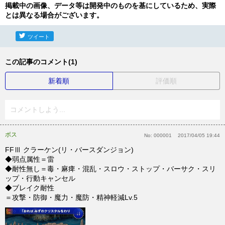
掲載中の画像、データ等は開発中のものを基にしているため、実際
とは異なる場合がございます。
ツイート
この記事のコメント(1)
新着順
評価順
コメントしよう...
ボス
No:
000001
2017/04/05 19:44
FFⅢ クラーケン(リ・バースダンジョン)
◆弱点属性＝雷
◆耐性無し＝毒・麻痺・混乱・スロウ・ストップ・バーサク・スリ
ップ・行動キャンセル
◆ブレイク耐性
＝攻撃・防御・魔力・魔防・精神軽減Lv.5