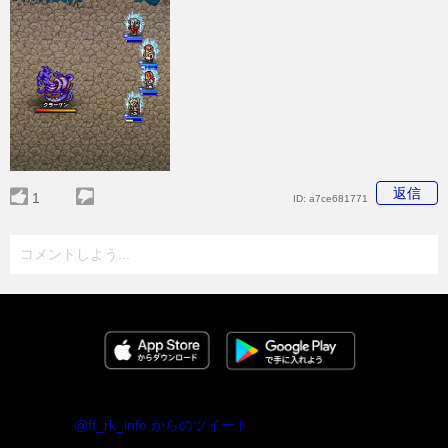
返信
1
ID:
a7ce681771
コメントしよう...
@ff_rk_info からのツイート