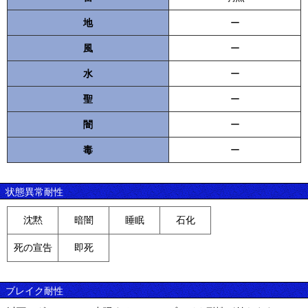
地
ー
風
ー
水
ー
聖
ー
闇
ー
毒
ー
状態異常耐性
沈黙
暗闇
睡眠
石化
死の宣告
即死
ブレイク耐性