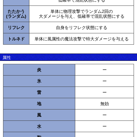
低確率で混乱状態にする
たたかう
単体に物理攻撃でランダム2回の
(ランダム)
大ダメージを与え、低確率で混乱状態にする
リフレク
自身をリフレク状態にする
トルネド
単体に風属性の魔法攻撃で特大ダメージを与える
属性
炎
ー
氷
ー
雷
ー
地
無効
風
ー
水
ー