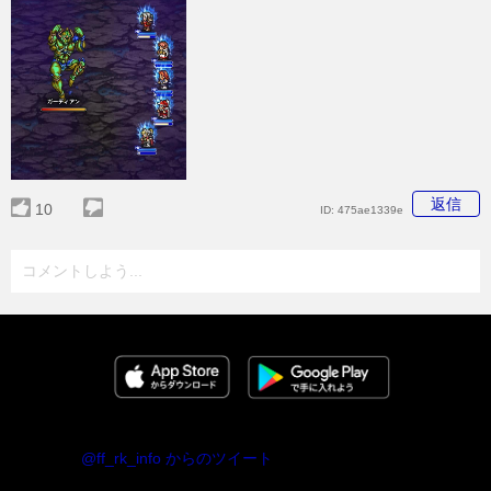
返信
10
ID:
475ae1339e
コメントしよう...
@ff_rk_info からのツイート