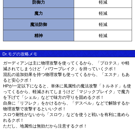
防御力
軽減
魔力
軽減
魔法防御
軽減
精神
軽減
Dr.モグの攻略メモ
ガーディアンは主に物理攻撃を使ってくるから、「プロテス」や軽
減されてしまうけど「パワーブレイク」を持っていくクポ！
混乱の追加効果を持つ物理攻撃も使ってくるから、「エスナ」もあ
ると安心クポ！
HPが一定以下になると、単体に風属性の魔法攻撃「トルネド」も使
ってくるから、軽減されてしまうけど「マジックブレイク」で魔力
を下げて「シェル」などで味方の守りを固めるクポ！
自身に「リフレク」をかけるから、「デスペル」などで解除するか
物理攻撃で攻撃するといいクポ！
スロウ耐性がないから「スロウ」などを使うと戦いを有利に進めら
れるクポ！
ただし、地属性は無効だから注意するクポ！