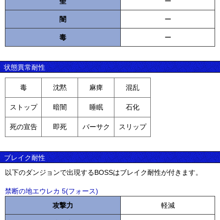
聖
ー
闇
ー
毒
ー
状態異常耐性
毒
沈黙
麻痺
混乱
ストップ
暗闇
睡眠
石化
死の宣告
即死
バーサク
スリップ
ブレイク耐性
以下のダンジョンで出現するBOSSはブレイク耐性が付きます。
禁断の地エウレカ 5(フォース)
攻撃力
軽減