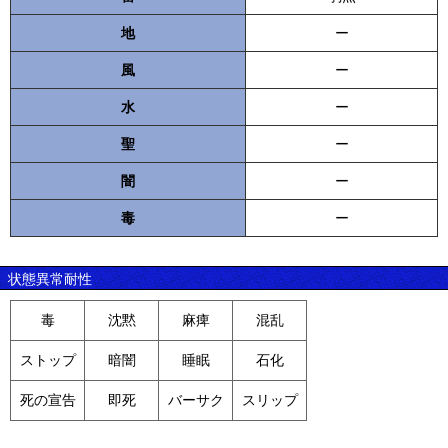
地
ー
風
ー
水
ー
聖
ー
闇
ー
毒
ー
状態異常耐性
毒
沈黙
麻痺
混乱
ストップ
暗闇
睡眠
石化
死の宣告
即死
バーサク
スリップ