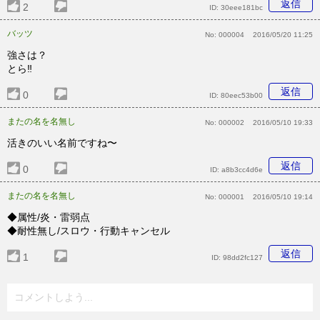
返信
2
ID:
30eee181bc
バッツ
No:
000004
2016/05/20 11:25
強さは？
とら‼︎
返信
0
ID:
80eec53b00
またの名を名無し
No:
000002
2016/05/10 19:33
活きのいい名前ですね〜
返信
0
ID:
a8b3cc4d6e
またの名を名無し
No:
000001
2016/05/10 19:14
◆属性/炎・雷弱点
◆耐性無し/スロウ・行動キャンセル
返信
1
ID:
98dd2fc127
コメントしよう...