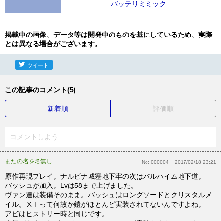
バッテリミミック
掲載中の画像、データ等は開発中のものを基にしているため、実際
とは異なる場合がございます。
ツイート
この記事のコメント(5)
新着順
評価順
コメントしよう...
またの名を名無し
No:
000004
2017/02/18 23:21
原作再現プレイ。ナルビナ城塞地下牢の次はバルハイム地下道。
バッシュが加入。Lvは58まで上げました。
ヴァン達は装備そのまま。バッシュはロングソードとクリスタルメ
イル。ⅩⅡって何故か鎧がほとんど実装されてないんですよね。
アビはヒストリー時と同じです。