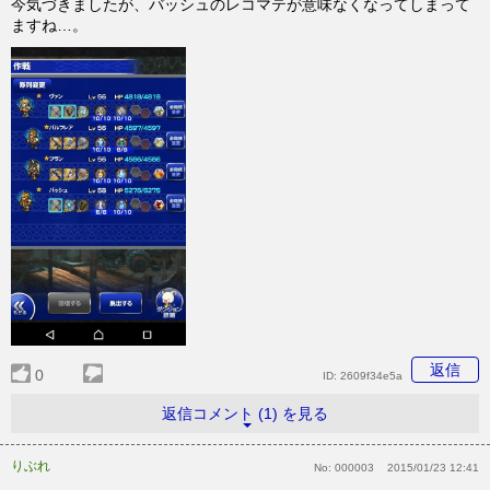
今気づきましたが、バッシュのレコマテが意味なくなってしまって
ますね…。
返信
0
ID:
2609f34e5a
返信コメント (1) を見る
りぶれ
No:
000003
2015/01/23 12:41