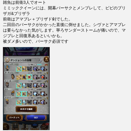
雑魚は前衛3人でオート
ミミッククイーンには、開幕バーサクとメンブレして、ビビのブリ
ザガ&ブリザラ
前衛はアマブレ＋ブリザド剣でした。
二回目のバーサクがかかった直後に倒せました。シヴァとアマブレ
は要らなかった気がします。寧ろサンダーストームが痛いので、マ
ジブレと回復系あるといいかも。
被ダメ多いので、バーサク必須です