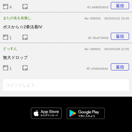
返信
4
ID:
b64051f0c5
またの名を名無し
No:
000002
2015/01/21 23:45
ボスから☆2拳法着IV
返信
1
ID:
f3cd71f43d
どっすん
No:
000001
2015/01/05 21:55
無大ドロップ
返信
1
ID:
e2aba3dcbc
コメントしよう...