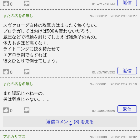
返信
0
ID:
e71a49bfd4
またの名を名無し
No:
000012
2015/12/13 20:27
スヴァローグ自体の攻撃力はまったく怖くない。
プロテガしてはおけば500も貰わないだろう。
威圧などで行動を封じてしまえば雑魚そのもの。
体力もさほど高くなく、
ライトニングに銃を持たせて
エアロラ剣でもすれば
彼女ひとりで倒せてしまう。
返信
0
ID:
c5b767c552
またの名を名無し
No:
000001
2015/12/09 15:10
また誤記じゃねーの。
炎は弱点じゃない。。。
返信
0
ID:
14da9fa8e5
返信コメント (3) を見る
アポカリプス
No:
000008
2015/12/10 18:02