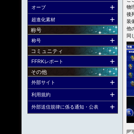
物
オーブ
後
超進化素材
装
他
称号
同
称号
コミュニティ
FFRKレポート
その他
外部サイト
利用規約
外部送信規律に係る通知・公表