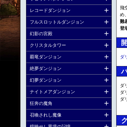
飛
レコードダンジョン
め
難
フルスロットルダンジョン
登
幻影の宮殿
クリスタルタワー
ダ
覇竜ダンジョン
絶夢ダンジョン
幻夢ダンジョン
ダ
ナイトメアダンジョン
ダ
ダ
狂奔の魔角
召喚されし魔像
鏡映せし異境の記憶