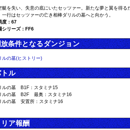
空艇を失い、失意の底にいたセッツァー。新たな夢と翼を得る
、一行はセッツァーの亡き相棒ダリルの墓へと向かう。
易度：67
場シリーズ：FF6
開放条件となるダンジョン
リルの墓(ヒストリー)
バトル
リルの墓 B1F：スタミナ15
リルの墓 B2F 最奥：スタミナ16
リルの墓 安置所：スタミナ16
クリア報酬