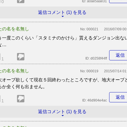
0
ID:
a0ae5aae31
返信コメント (1) を見る
たの名を名無し
No:
000021
2016/07/09 00
う一度このくらい「スタミナのかけら」貰えるダンジョン出な
な…
返信
1
ID:
d0258f44ff
たの名を名無し
No:
000019
2015/07/14 01
大オーブ欲しくて現在５回終わったところですが、地大オーブ
ろか全く何も出ません。
返信
1
ID:
46d904e4ac
返信コメント (1) を見る