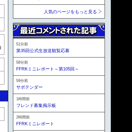
人気のページをもっと見る
51分前
0
第35回公式生放送観覧応募
58分前
FFRKミニレポート～第105回～
59分前
サボテンダー
1時間前
フレンド募集掲示板
2時間前
FFRKミニレポート