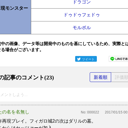
ドラゴン
出現モンスター
ドゥドゥフェドゥ
モルボル
載中の画像、データ等は開発中のものを基にしているため、実際と
なる場合がございます。
ツイート
の記事のコメント(23)
新着順
評価
メントしよう...
たの名を名無し
No:
000022
2017/01/15 00
作再現プレイ。フィガロ城2の次はダリルの墓。
こからはセッツァーが加入。