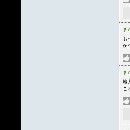
ま
も
か
ま
地
こ