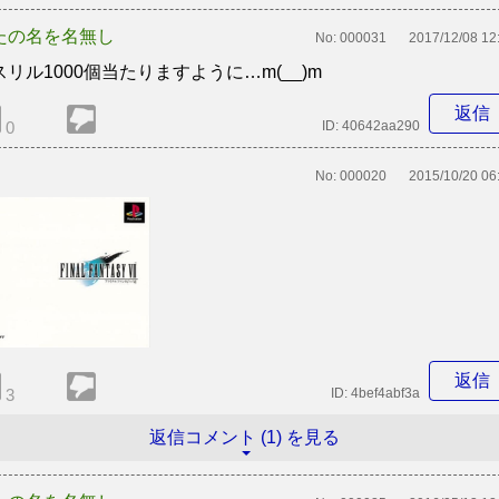
たの名を名無し
No:
000031
2017/12/08 12
スリル1000個当たりますように…m(__)m
返信
0
ID:
40642aa290
No:
000020
2015/10/20 06
返信
3
ID:
4bef4abf3a
返信コメント (1) を見る