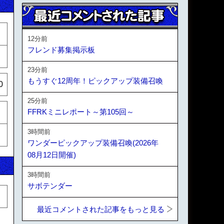
12分前
フレンド募集掲示板
23分前
もうすぐ12周年！ピックアップ装備召喚
0
25分前
FFRKミニレポート～第105回～
3時間前
ワンダーピックアップ装備召喚(2026年
08月12日開催)
3時間前
サボテンダー
最近コメントされた記事をもっと見る