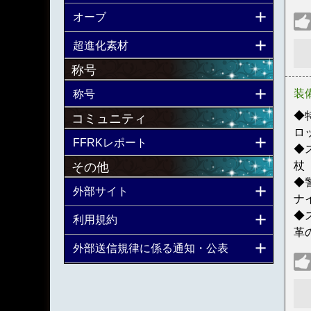
オーブ
超進化素材
称号
装
称号
◆
コミュニティ
ロ
FFRKレポート
◆
杖
その他
◆
外部サイト
ナ
◆
利用規約
革
外部送信規律に係る通知・公表