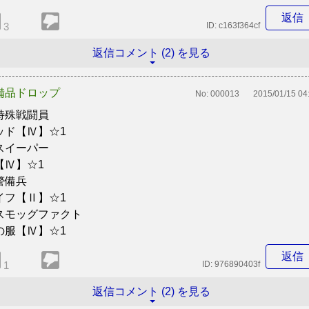
返信
3
ID:
c163f364cf
返信コメント (2) を見る
備品ドロップ
No:
000013
2015/01/15 04
特殊戦闘員
ッド【Ⅳ】☆1
スイーパー
【Ⅳ】☆1
警備兵
イフ【Ⅱ】☆1
スモッグファクト
の服【Ⅳ】☆1
返信
1
ID:
976890403f
返信コメント (2) を見る