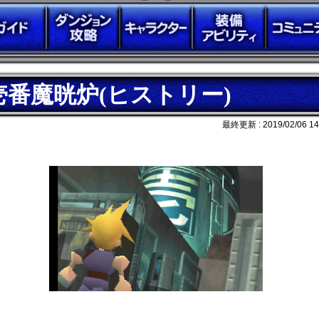
壱番魔晄炉(ヒストリー)
最終更新 :
2019/02/06 14