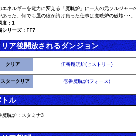
のエネルギーを電力に変える「魔晄炉」に一人の元ソルジャー
があった。何でも屋の彼が請け負った仕事は魔晄炉の破壊･･･。
易度：1
場シリーズ：FF7
クリア後開放されるダンジョン
クリア
伍番魔晄炉(ヒストリー)
マスタークリア
壱番魔晄炉(フォース)
バトル
番魔晄炉：スタミナ3