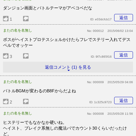
ダンジョン画面とバトルテーマがアベコベだな
返信
1
ID:
e03dcfcb17
またの名を名無し
No:
000012
2015/06/02 13:04
ボスがヘイストプロテスシェルかけたらフレでステリー入れてデス
ペルでオッケー
返信
3
ID:
9f7c865f16
返信コメント (1) を見る
またの名を名無し
No:
000009
2015/05/29 04:06
バトルBGMが変わるのB8Fからだよね
返信
2
ID:
1c325c9723
またの名を名無し
No:
000008
2015/05/28 11:56
ヒステリーでもなかなか硬いね。
ヘイスト、ブレイク系無しの魔法パでカウント30くらいだったけ
ど。