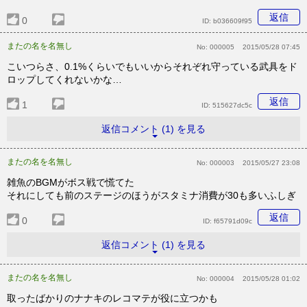
返信
0
ID:
b036609f95
またの名を名無し
No:
000005
2015/05/28 07:45
こいつらさ、0.1%くらいでもいいからそれぞれ守っている武具をド
ロップしてくれないかな…
返信
1
ID:
515627dc5c
返信コメント (1) を見る
またの名を名無し
No:
000003
2015/05/27 23:08
雑魚のBGMがボス戦で慌てた
それにしても前のステージのほうがスタミナ消費が30も多いふしぎ
返信
0
ID:
f65791d09c
返信コメント (1) を見る
またの名を名無し
No:
000004
2015/05/28 01:02
取ったばかりのナナキのレコマテが役に立つかも