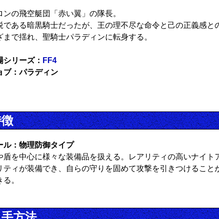
ロンの飛空艇団「赤い翼」の隊長。
鋭である暗黒騎士だったが、王の理不尽な命令と己の正義感と
ざまで揺れ、聖騎士パラディンに転身する。
場シリーズ：
FF4
ョブ：パラディン
特徴
ール：物理防御タイプ
や盾を中心に様々な装備品を扱える。レアリティの高いナイト
リティが装備でき、自らの守りを固めて攻撃を引きつけること
きる。
入手方法