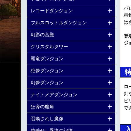
バ
レコードダンジョン
精
は
フルスロットルダンジョン
幻影の宮殿
登
ジ
クリスタルタワー
覇竜ダンジョン
絶夢ダンジョン
幻夢ダンジョン
ロ
剣
ナイトメアダンジョン
ビ
狂奔の魔角
で
召喚されし魔像
鏡映せし異境の記憶