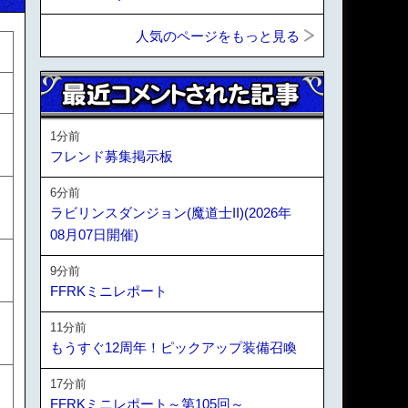
人気のページをもっと見る
1分前
フレンド募集掲示板
6分前
ラビリンスダンジョン(魔道士II)(2026年
08月07日開催)
9分前
FFRKミニレポート
11分前
もうすぐ12周年！ピックアップ装備召喚
17分前
FFRKミニレポート～第105回～