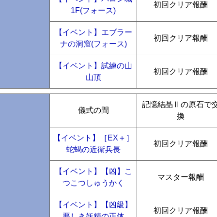
初回クリア報酬
1F(フォース)
【イベント】エブラー
初回クリア報酬
ナの洞窟(フォース)
【イベント】試練の山
初回クリア報酬
山頂
記憶結晶Ⅱの原石で
儀式の間
換
【イベント】［EX＋］
初回クリア報酬
蛇蝎の近衛兵長
【イベント】【凶】こ
マスター報酬
つこつしゅうかく
【イベント】【凶級】
初回クリア報酬
悪しき妖精の正体