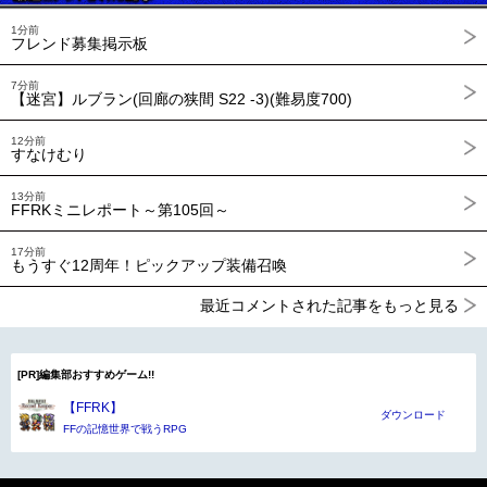
1分前
フレンド募集掲示板
7分前
【迷宮】ルブラン(回廊の狭間 S22 -3)(難易度700)
12分前
すなけむり
13分前
FFRKミニレポート～第105回～
17分前
もうすぐ12周年！ピックアップ装備召喚
最近コメントされた記事をもっと見る
[PR]編集部おすすめゲーム!!
【FFRK】
ダウンロード
FFの記憶世界で戦うRPG