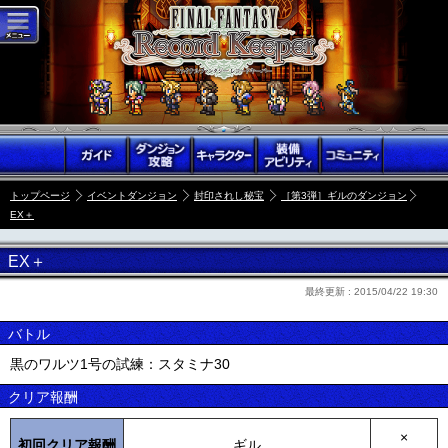
トップページ
イベントダンジョン
封印されし秘宝
［第3弾］ギルのダンジョン
EX＋
EX＋
最終更新 :
2015/04/22 19:30
バトル
黒のワルツ1号の試練：スタミナ30
クリア報酬
×
初回クリア報酬
ギル