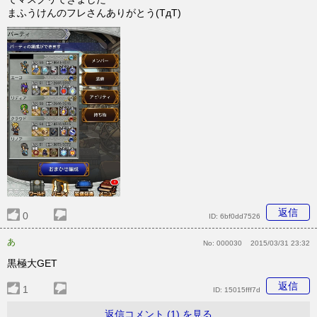
まふうけんのフレさんありがとう(TдT)
返信
0
ID:
6bf0dd7526
あ
No:
000030
2015/03/31 23:32
黒極大GET
返信
1
ID:
15015fff7d
返信コメント (1) を見る