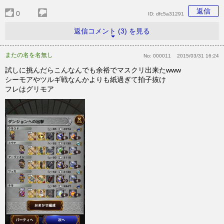
返信
0
ID:
dfc5a31291
返信コメント (3) を見る
またの名を名無し
No:
000011
2015/03/31 16:24
試しに挑んだらこんなんでも余裕でマスクリ出来たwww
シーモアやツルギ戦なんかよりも紙過ぎて拍子抜け
フレはグリモア