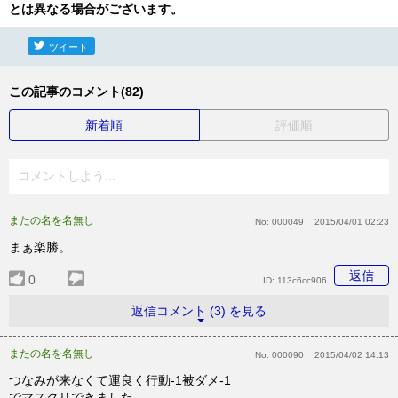
とは異なる場合がございます。
ツイート
この記事のコメント(82)
新着順
評価順
コメントしよう...
またの名を名無し
No:
000049
2015/04/01 02:23
まぁ楽勝。
返信
0
ID:
113c6cc906
返信コメント (3) を見る
またの名を名無し
No:
000090
2015/04/02 14:13
つなみが来なくて運良く行動-1被ダメ-1
でマスクリできました