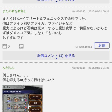
またの名を名無し
No:
000035
2015/04/01 00:11
まふうけん+イフリート＆フェニックスで余裕でした。
他はファイラ剣やファイガ、ファイジャなど
魔力によるけど召喚は完ストするし魔法攻撃は一切届かないからま
ず被ダメスコア気にしなくてもいいし
おすすめです
返信
2
ID:
b2c5dff2b4
返信コメント (1) を見る
んがふふ
No:
000044
2015/04/01 01:28
倒しきれん。。。
何を鍛えるor持って行けばいい？