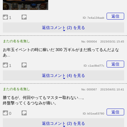
返信
1
ID:
7e4a134aab
返信コメント (2) を見る
またの名を名無し
No:
000004
2015/03/31 15:45
お年玉イベントの時に稼いだ 300 万ギルがまだ残ってるんだよな
あ...
返信
1
ID:
c1ac8bd77c
返信コメント (4) を見る
またの名を名無し
No:
000067
2015/04/01 10:41
勝てるが、何回やってもマスター取れない…。
終盤撃ってくるつなみが痛い。
返信
0
ID:
b01ea63780
返信コメント (2) を見る