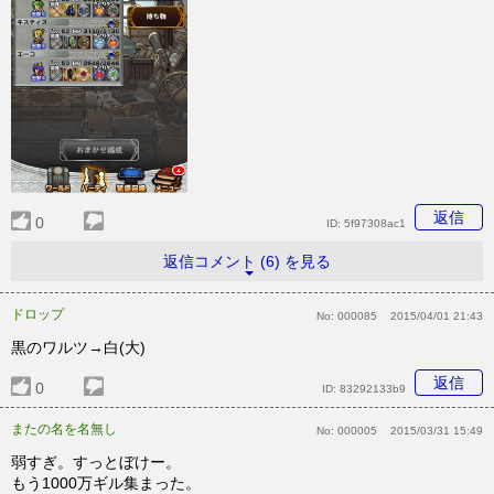
返信
0
ID:
5f97308ac1
返信コメント (6) を見る
ドロップ
No:
000085
2015/04/01 21:43
黒のワルツ→白(大)
返信
0
ID:
83292133b9
またの名を名無し
No:
000005
2015/03/31 15:49
弱すぎ。すっとぼけー。
もう1000万ギル集まった。