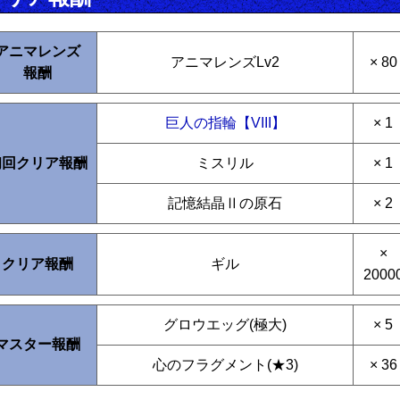
アニマレンズ
アニマレンズLv2
× 80
報酬
巨人の指輪【VIII】
× 1
初回クリア報酬
ミスリル
× 1
記憶結晶Ⅱの原石
× 2
×
クリア報酬
ギル
2000
グロウエッグ(極大)
× 5
マスター報酬
心のフラグメント(★3)
× 36