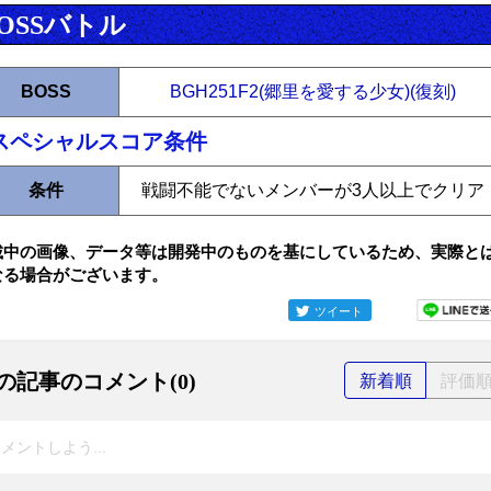
OSSバトル
BOSS
BGH251F2(郷里を愛する少女)(復刻)
スペシャルスコア条件
条件
戦闘不能でないメンバーが3人以上でクリア
載中の画像、データ等は開発中のものを基にしているため、実際と
なる場合がございます。
ツイート
の記事のコメント(0)
新着順
評価
メントしよう...