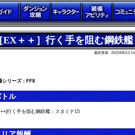
［EX＋＋］行く手を阻む鋼鉄艦
最終更新 :
2025/06/13 14
場シリーズ：FF8
バトル
EX++]行く手を阻む鋼鉄艦：スタミナ15
クリア報酬