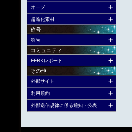
オーブ
超進化素材
称号
称号
コミュニティ
FFRKレポート
その他
外部サイト
利用規約
外部送信規律に係る通知・公表