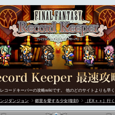
レコードキーパーの攻略wikiです。 他のどのサイトよりも早
ンジダンジョン
郷里を愛する少女(復刻)
［EX＋＋］行