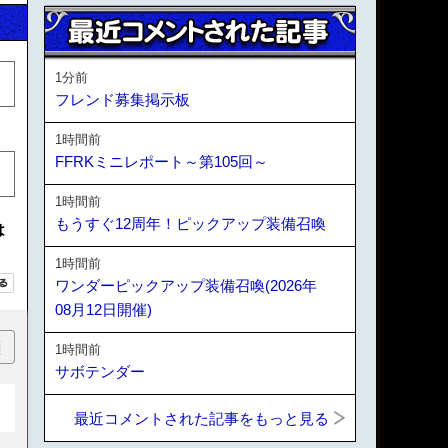
1分前
フレンド募集掲示板
1時間前
FFRKミニレポート～第105回～
1時間前
もうすぐ12周年！ピックアップ装備召喚
は
1時間前
ワンダーピックアップ装備召喚(2026年
08月12日開催)
順
1時間前
サボテンダー
最近コメントされた記事をもっと見る