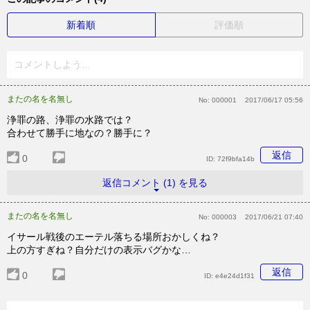
新着順
評価順
コメントしよう...
またの名を名無し
No:
000001
2017/06/17 05:56
浄罪の路、浄罪の水路では？
合わせて勝手に地なの？勝手に？
返信
0
ID:
72f9bfa14b
返信コメント (1) を見る
またの名を名無し
No:
000003
2017/06/21 07:40
イサール戦後のエーテル落ちる場所おかしくね？
上の方すぎね？自分だけの表示バグかな…
返信
0
ID:
e4e24d1f31