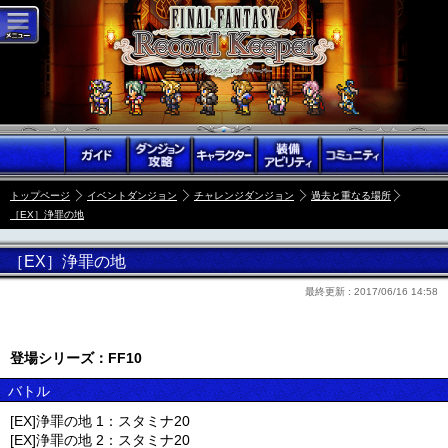
トップページ
イベントダンジョン
チャレンジダンジョン
過去と重なる場所
［EX］浄罪の地
［EX］浄罪の地
最終更新 :
2017/06/16 14:58
登場シリーズ：FF10
バトル
[EX]浄罪の地 1：スタミナ20
[EX]浄罪の地 2：スタミナ20