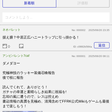
新着順
評価順
コメントしよう...
ネオバレット
No:
000002
2025/06/20 23:35
据え膳？中居正広ハニートラップに引っ掛かる！
返信
0
ID:
c0882b584a
アンビバレント7caf
No:
000001
2025/06/20 08:11
ダメダヨー
究極神技のラッキー装備召喚報告
後で枝に報告
読んでくれて、ありがとう！
ガチャの幸運と素晴らしき結果に祝福を!
忘却の嵐に遭うので、レスは控えめ
書込情報の真贋を見極め、清濁含めてFFRK公式Wikiもゲームも最後
まで楽しもう！