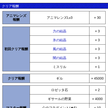
クリア報酬
アニマレンズ
アニマレンズLv3
× 30
報酬
力の結晶
× 3
氷の結晶
× 3
初回クリア報酬
風の結晶
× 3
闇の結晶
× 3
ミスリル
× 1
クリア報酬
ギル
× 45000
ロゼッタ石
× 2
ギサールの野菜
× 4000
マスター報酬
心のフラグメント(★5)
× 10