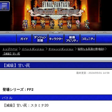
トップページ
イベントダンジョン
チャレンジダンジョン
聡明なる高潔の華(復刻)
【滅級】甘い罠
【滅級】甘い罠
最終更新 :
2024/05/31 14:58
登場シリーズ：FF2
バトル
【滅級】甘い罠：スタミナ20