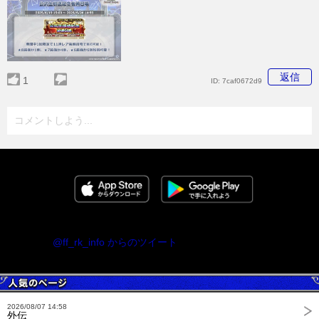
返信
1
ID:
7caf0672d9
コメントしよう...
@ff_rk_info からのツイート
2026/08/07 14:58
外伝