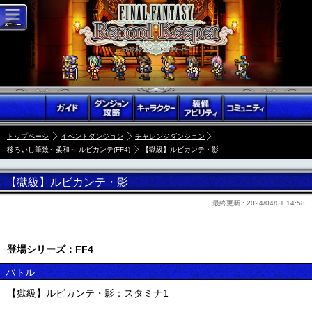
トップページ
イベントダンジョン
チャレンジダンジョン
移ろいし筆致～柔和～ ルビカンテ(FF4)
【獄級】ルビカンテ・影
【獄級】ルビカンテ・影
最終更新 :
2024/04/01 14:58
登場シリーズ：FF4
バトル
【獄級】ルビカンテ・影：スタミナ1