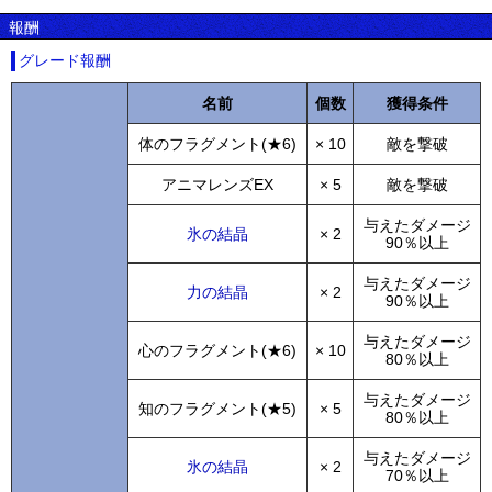
報酬
グレード報酬
名前
個数
獲得条件
体のフラグメント(★6)
× 10
敵を撃破
アニマレンズEX
× 5
敵を撃破
与えたダメージ
氷の結晶
× 2
90％以上
与えたダメージ
力の結晶
× 2
90％以上
与えたダメージ
心のフラグメント(★6)
× 10
80％以上
与えたダメージ
知のフラグメント(★5)
× 5
80％以上
与えたダメージ
氷の結晶
× 2
70％以上