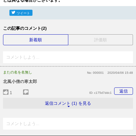
とは異なる場合がございます。
ツイート
この記事のコメント(2)
新着順
評価順
コメントしよう...
またの名を名無し
No:
000001
2020/04/06 15:48
北風小僧の寒太郎
返信
1
ID:
c175d7ddc1
返信コメント (1) を見る
コメントしよう...