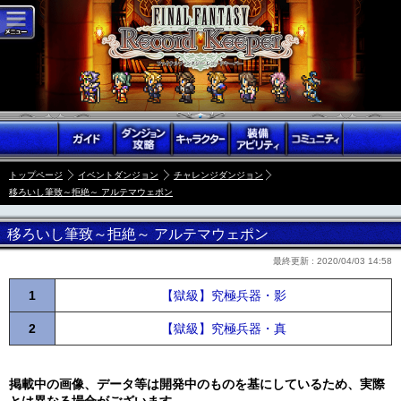
トップページ
イベントダンジョン
チャレンジダンジョン
移ろいし筆致～拒絶～ アルテマウェポン
移ろいし筆致～拒絶～ アルテマウェポン
最終更新 :
2020/04/03 14:58
1
【獄級】究極兵器・影
2
【獄級】究極兵器・真
掲載中の画像、データ等は開発中のものを基にしているため、実際