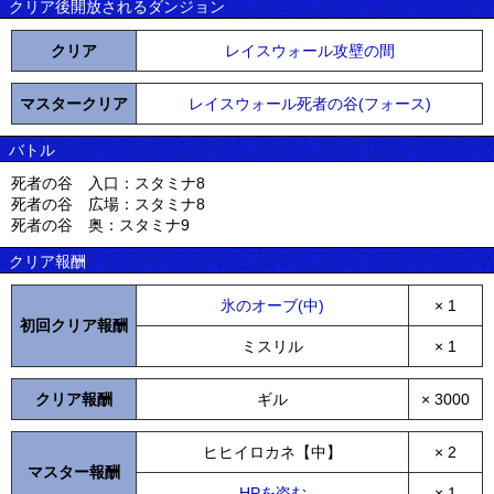
クリア後開放されるダンジョン
クリア
レイスウォール攻壁の間
マスタークリア
レイスウォール死者の谷(フォース)
バトル
死者の谷 入口：スタミナ8
死者の谷 広場：スタミナ8
死者の谷 奥：スタミナ9
クリア報酬
氷のオーブ(中)
× 1
初回クリア報酬
ミスリル
× 1
クリア報酬
ギル
× 3000
ヒヒイロカネ【中】
× 2
マスター報酬
HPを盗む
× 1