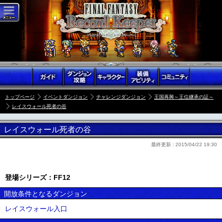
トップページ
イベントダンジョン
チャレンジダンジョン
王国再興～王位継承の証～
レイスウォール死者の谷
レイスウォール死者の谷
最終更新 :
2015/04/22 19:30
登場シリーズ：FF12
開放条件となるダンジョン
レイスウォール入口