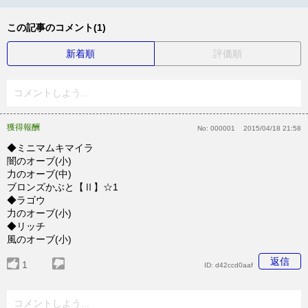
この記事のコメント(1)
新着順
評価順
コメントしよう...
獲得報酬
No:
000001
2015/04/18 21:58
◆ミニマムキマイラ
闇のオーブ(小)
力のオーブ(中)
ブロンズかぶと【Ⅱ】☆1
◆ラゴウ
力のオーブ(小)
◆リッチ
風のオーブ(小)
返信
1
ID:
d42ccd0aaf
コメントしよう...